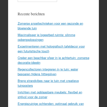
Recente berichten
Zomerse snoeitechnieken voor een gezonde en
bloeiende tuin
Maximaliseer je logeerbed ruimte: slimme
opbergoplossingen
Experimenteren met holografisch tafeldecor voor
een futuristische touch
Creëer een beachbar sfeer in je achtertuin: zomerse
decoratie-ideeën
Regencollectoren integreren in je tuin: water
besparen tijdens hittegolven
Breng strandvibes naar je tuin met creatieve
tuinposters
Inrichten met opblaasbare meubels: flexibel en
stijlvol voor de zomer
Energiezuinige ochtenden: optimaal gebruik van