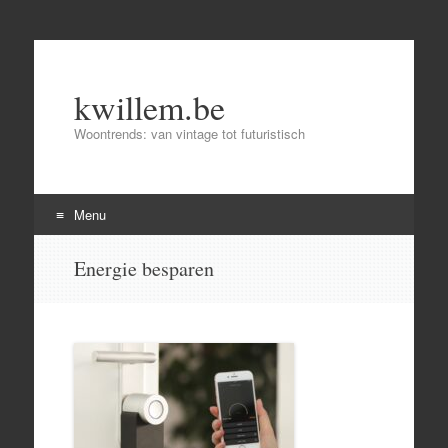
kwillem.be
Woontrends: van vintage tot futuristisch
Menu
Skip
Energie besparen
to
content