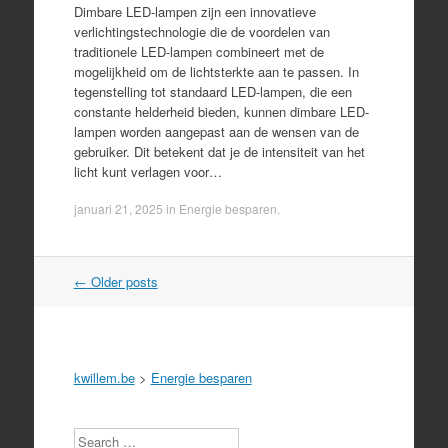
Dimbare LED-lampen zijn een innovatieve
verlichtingstechnologie die de voordelen van
traditionele LED-lampen combineert met de
mogelijkheid om de lichtsterkte aan te passen. In
tegenstelling tot standaard LED-lampen, die een
constante helderheid bieden, kunnen dimbare LED-
lampen worden aangepast aan de wensen van de
gebruiker. Dit betekent dat je de intensiteit van het
licht kunt verlagen voor…
januari 21, 2025
in
Energie besparen
.
Post
←
Older posts
navigation
kwillem.be
>
Energie besparen
Search