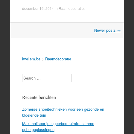
december 16, 2014
in
Raamdecoratie
.
Post
Newer posts
→
navigation
kwillem.be
>
Raamdecoratie
Search
Recente berichten
Zomerse snoeitechnieken voor een gezonde en
bloeiende tuin
Maximaliseer je logeerbed ruimte: slimme
opbergoplossingen