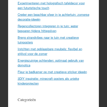
Experimenteren met holografisch tafeldecor voor
een futuristische touch
Creëer een beachbar sfeer in je achtertuin: zomerse
decoratie-ideeën
Regencollectoren integreren in je tuin: water
besparen tijdens hittegolven
Breng strandvibes naar je tuin met creatieve
tuinposters
Inrichten met opblaasbare meubels: flexibel en
stijlvol voor de zomer
Energiezuinige ochtenden: optimaal gebruik van
domotica
Fleur je badkamer op met creatieve sticker ideeën
3DIY inspiratie: minecraft posters als unieke
kinderprojecten
Categorieën