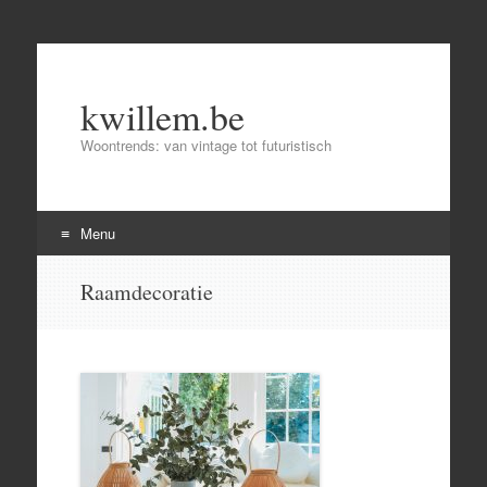
kwillem.be
Woontrends: van vintage tot futuristisch
Menu
Skip
Raamdecoratie
to
content