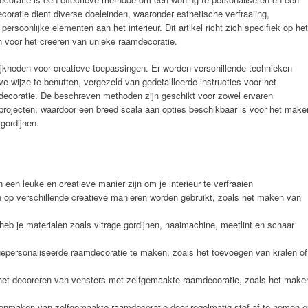
oratie dient diverse doeleinden, waaronder esthetische verfraaiing,
rsoonlijke elementen aan het interieur. Dit artikel richt zich specifiek op het
n voor het creëren van unieke raamdecoratie.
lijkheden voor creatieve toepassingen. Er worden verschillende technieken
 wijze te benutten, vergezeld van gedetailleerde instructies voor het
ecoratie. De beschreven methoden zijn geschikt voor zowel ervaren
 projecten, waardoor een breed scala aan opties beschikbaar is voor het make
gordijnen.
een leuke en creatieve manier zijn om je interieur te verfraaien
op verschillende creatieve manieren worden gebruikt, zoals het maken van
eb je materialen zoals vitrage gordijnen, naaimachine, meetlint en schaar
 gepersonaliseerde raamdecoratie te maken, zoals het toevoegen van kralen of
r het decoreren van vensters met zelfgemaakte raamdecoratie, zoals het make
onmaken van zelfgemaakte raamdecoratie door regelmatig stof af te nemen e