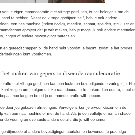
van je eigen raamdecoratie met vitrage gordijnen, is het belangrijk om de
 hand te hebben. Naast de vitrage gordijnen zelf, heb je ook andere
den, een naaimachine (indien nodig), meetlint, schaar, spelden, strijkijzer en
e raamdecoratieproject dat je wilt maken, heb je mogelijk ook andere materiale
des, ringen of andere bevestigingsmaterialen.
en en gereedschappen bij de hand hebt voordat je begint, zodat je het proces
nderbrekingen kunt voorkomen.
or het maken van gepersonaliseerde raamdecoratie
atie met vitrage gordijnen kan een leuke en bevredigende ervaring zijn. Hie
 je kunt volgen om je eigen unieke raamdecoratie te maken. Ten eerste, meet d
bepaal hoe lang en breed je de raamdecoratie wilt hebben.
 de door jou gekozen afmetingen. Vervolgens kun je ervoor kiezen om de
p van een naaimachine of met de hand. Als je een valletje of roman shade
or de voering en eventuele andere details die je wilt opnemen.
e gordijnroede of andere bevestigingsmaterialen en bewonder je prachtige