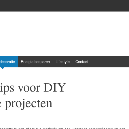
ecoratie
Energie besparen
Lifestyle
Contact
tips voor DIY
 projecten
coratie is een effectieve methode om een woning te personaliseren en een