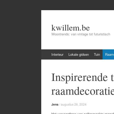
kwillem.be
Woontrends: van vintage tot futuristisch
Skip
Interieur
Lokale gidsen
Tuin
Raamd
to
content
Inspirerende 
raamdecoratie
Jens
/
augustus 26, 2024
Het vervaardigen van zelfgemaakte raamde