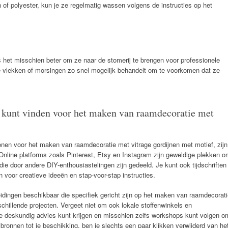
n of polyester, kun je ze regelmatig wassen volgens de instructies op het
 is het misschien beter om ze naar de stomerij te brengen voor professionele
ele vlekken of morsingen zo snel mogelijk behandelt om te voorkomen dat ze
n kunt vinden voor het maken van raamdecoratie met
ronen voor het maken van raamdecoratie met vitrage gordijnen met motief, zijn
 Online platforms zoals Pinterest, Etsy en Instagram zijn geweldige plekken 
die door andere DIY-enthousiastelingen zijn gedeeld. Je kunt ook tijdschriften
n voor creatieve ideeën en stap-voor-stap instructies.
eidingen beschikbaar die specifiek gericht zijn op het maken van raamdecorat
schillende projecten. Vergeet niet om ook lokale stoffenwinkels en
je deskundig advies kunt krijgen en misschien zelfs workshops kunt volgen o
bronnen tot je beschikking, ben je slechts een paar klikken verwijderd van he