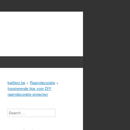
kwillem.be
>
Raamdecoratie
>
Inspirerende tips voor DIY
raamdecoratie projecten
Search