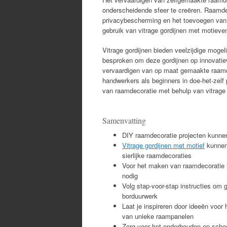
onderscheidende sfeer te creëren. Raamdec
privacybescherming en het toevoegen van pe
gebruik van vitrage gordijnen met motieve
Vitrage gordijnen bieden veelzijdige moge
besproken om deze gordijnen op innovatieve
vervaardigen van op maat gemaakte raamd
handwerkers als beginners in doe-het-zelf
van raamdecoratie met behulp van vitrage 
Samenvatting
DIY raamdecoratie projecten kunnen 
Vitrage gordijnen met motief
kunnen 
sierlijke raamdecoraties
Voor het maken van raamdecoratie h
nodig
Volg stap-voor-stap instructies om
borduurwerk
Laat je inspireren door ideeën voo
van unieke raampanelen
Zorg voor het onderhouden en scho