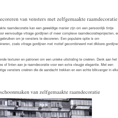
decoreren van vensters met zelfgemaakte raamdecoratie
te raamdecoratie kan een geweldige manier zijn om een persoonlijk tintje
voor eenvoudige vitrage gordijnen of meer complexe raamdecoratieprojecten, e
t gebruiken om je vensters te decoreren. Een populaire optie is om
ineren, zoals vitrage gordijnen met motief gecombineerd met dikkere gordijn
ende texturen en patronen om een unieke uitstraling te creëren. Denk aan het
s of linten aan je raamdecoratie voor een extra vleugje elegantie. Met een
achtige vensters creëren die de aandacht trekken en een echte blikvanger in elk
n schoonmaken van zelfgemaakte raamdecoratie