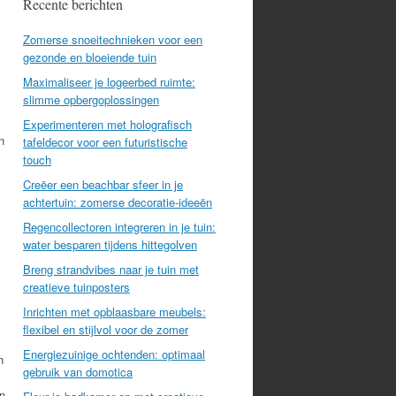
Recente berichten
Zomerse snoeitechnieken voor een
gezonde en bloeiende tuin
Maximaliseer je logeerbed ruimte:
slimme opbergoplossingen
Experimenteren met holografisch
n
tafeldecor voor een futuristische
touch
Creëer een beachbar sfeer in je
achtertuin: zomerse decoratie-ideeën
Regencollectoren integreren in je tuin:
water besparen tijdens hittegolven
Breng strandvibes naar je tuin met
creatieve tuinposters
Inrichten met opblaasbare meubels:
flexibel en stijlvol voor de zomer
Energiezuinige ochtenden: optimaal
n
gebruik van domotica
n