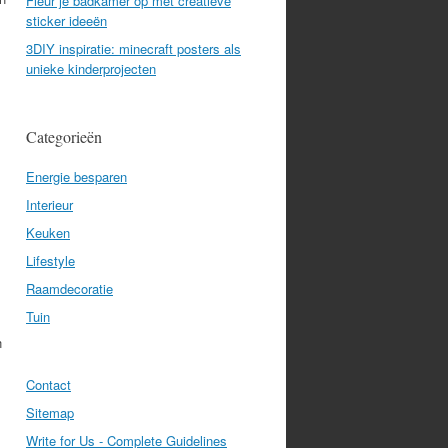
Fleur je badkamer op met creatieve
sticker ideeën
3DIY inspiratie: minecraft posters als
unieke kinderprojecten
Categorieën
Energie besparen
Interieur
Keuken
Lifestyle
Raamdecoratie
Tuin
n
Contact
Sitemap
Write for Us - Complete Guidelines