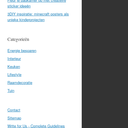
Fleur je badkamer op met creatieve
sticker ideeën
3DIY inspiratie: minecraft posters als
unieke kinderprojecten
Categorieën
Energie besparen
Interieur
Keuken
Lifestyle
Raamdecoratie
Tuin
Contact
Sitemap
Write for Us - Complete Guidelines