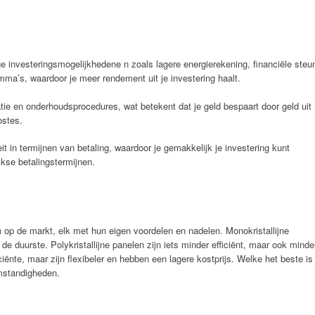
 investeringsmogelijkhedene n zoals lagere energierekening, financiële steu
mma’s, waardoor je meer rendement uit je investering haalt.
tie en onderhoudsprocedures, wat betekent dat je geld bespaart door geld uit
ostes.
it in termijnen van betaling, waardoor je gemakkelijk je investering kunt
kse betalingstermijnen.
n op de markt, elk met hun eigen voordelen en nadelen. Monokristallijne
de duurste. Polykristallijne panelen zijn iets minder efficiënt, maar ook minde
ciënte, maar zijn flexibeler en hebben een lagere kostprijs. Welke het beste is
omstandigheden.