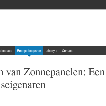
ecoratie
Energie besparen
Lifestyle
Contact
en van Zonnepanelen: Een
iseigenaren