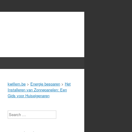
kwillem.be
>
Energie besparen
>
Het
Installeren van Zonnepanelen: Een
Gids voor Huiseigenaren
Search