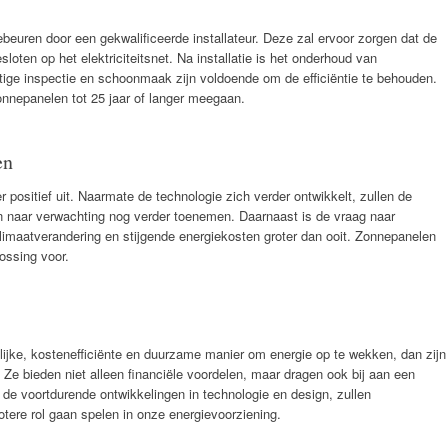
ebeuren door een gekwalificeerde installateur. Deze zal ervoor zorgen dat de
oten op het elektriciteitsnet. Na installatie is het onderhoud van
ige inspectie en schoonmaak zijn voldoende om de efficiëntie te behouden.
nepanelen tot 25 jaar of langer meegaan.
en
positief uit. Naarmate de technologie zich verder ontwikkelt, zullen de
n naar verwachting nog verder toenemen. Daarnaast is de vraag naar
limaatverandering en stijgende energiekosten groter dan ooit. Zonnepanelen
ossing voor.
elijke, kostenefficiënte en duurzame manier om energie op te wekken, dan zijn
e bieden niet alleen financiële voordelen, maar dragen ook bij aan een
de voortdurende ontwikkelingen in technologie en design, zullen
tere rol gaan spelen in onze energievoorziening.