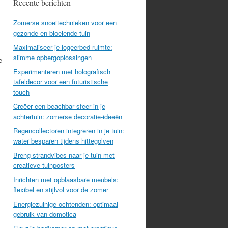
Recente berichten
Zomerse snoeitechnieken voor een
gezonde en bloeiende tuin
Maximaliseer je logeerbed ruimte:
slimme opbergoplossingen
e
Experimenteren met holografisch
tafeldecor voor een futuristische
touch
Creëer een beachbar sfeer in je
achtertuin: zomerse decoratie-ideeën
Regencollectoren integreren in je tuin:
water besparen tijdens hittegolven
Breng strandvibes naar je tuin met
creatieve tuinposters
Inrichten met opblaasbare meubels:
flexibel en stijlvol voor de zomer
Energiezuinige ochtenden: optimaal
gebruik van domotica