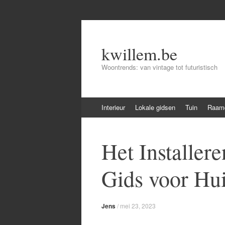
kwillem.be
Woontrends: van vintage tot futuristisch
Skip
Interieur
Lokale gidsen
Tuin
Raamd
to
content
Het Installer
Gids voor Hu
Jens
/
mei 23, 2023