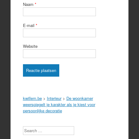
Naam
*
E-mail
*
Website
kwillem.be
>
Interieur
>
De woonkamer
weerspiegelt je karakter als je kiest voor
persoonlijke decoratie
Search