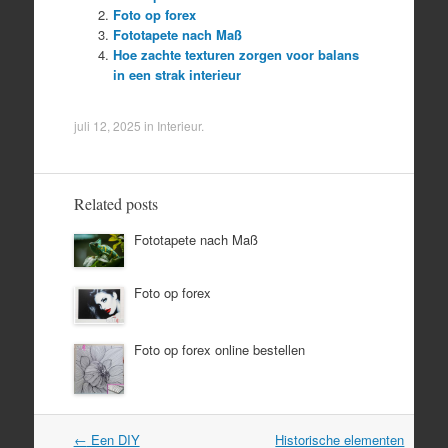
Foto op forex
Fototapete nach Maß
Hoe zachte texturen zorgen voor balans
in een strak interieur
juli 12, 2025
in
Interieur
.
Related posts
Fototapete nach Maß
Foto op forex
Foto op forex online bestellen
Post
←
Een DIY
Historische elementen