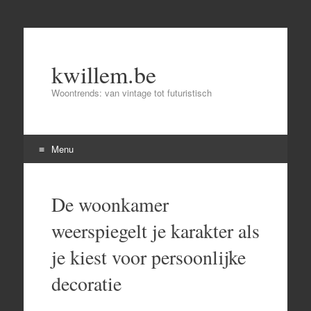
kwillem.be
Woontrends: van vintage tot futuristisch
Menu
Skip
to
De woonkamer
content
weerspiegelt je karakter als
je kiest voor persoonlijke
decoratie