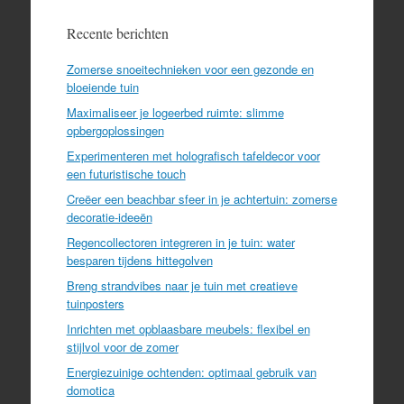
Recente berichten
Zomerse snoeitechnieken voor een gezonde en
bloeiende tuin
Maximaliseer je logeerbed ruimte: slimme
opbergoplossingen
Experimenteren met holografisch tafeldecor voor
een futuristische touch
Creëer een beachbar sfeer in je achtertuin: zomerse
decoratie-ideeën
Regencollectoren integreren in je tuin: water
besparen tijdens hittegolven
Breng strandvibes naar je tuin met creatieve
tuinposters
Inrichten met opblaasbare meubels: flexibel en
stijlvol voor de zomer
Energiezuinige ochtenden: optimaal gebruik van
domotica