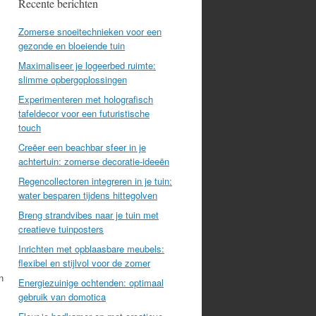
Recente berichten
Zomerse snoeitechnieken voor een
gezonde en bloeiende tuin
Maximaliseer je logeerbed ruimte:
slimme opbergoplossingen
Experimenteren met holografisch
tafeldecor voor een futuristische
touch
Creëer een beachbar sfeer in je
achtertuin: zomerse decoratie-ideeën
Regencollectoren integreren in je tuin:
water besparen tijdens hittegolven
Breng strandvibes naar je tuin met
creatieve tuinposters
Inrichten met opblaasbare meubels:
flexibel en stijlvol voor de zomer
n
Energiezuinige ochtenden: optimaal
gebruik van domotica