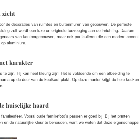
 zicht
voor de decoraties van ruimtes en buitenmuren van gebouwen. De perfecte
elding zelf wordt een luxe en originele toevoeging aan de inrichting. Daarom
igenaars van kantoorgebouwen, maar ook particulieren die een modern accent
s op aluminium.
met karakter
s te zijn. Hij kan heel kleurig zijn! Het is voldoende om een afbeelding te
 daarna op de deur van de koelkast plakt. Op deze manier krijgt de hele keuken
e.
e huiselijke haard
familiesfeer. Vooral oude familiefoto’s passen er goed bij. Bij het printen
en en de natuurlijke kleur te behouden, want we weten dat deze eigenschappe