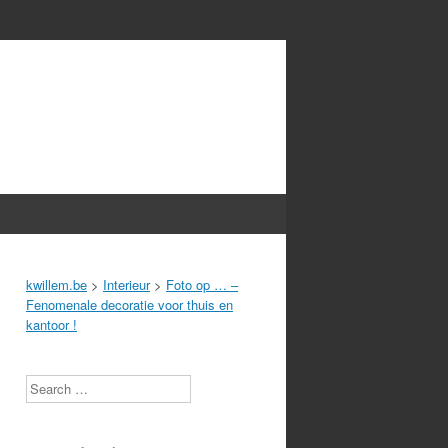
kwillem.be
>
Interieur
>
Foto op … –
Fenomenale decoratie voor thuis en
kantoor !
Search