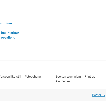
luminium
het interieur
n opvallend
ersoonlijke stijl – Fotobehang
Soorten aluminium – Print op
Aluminium
Poster
→