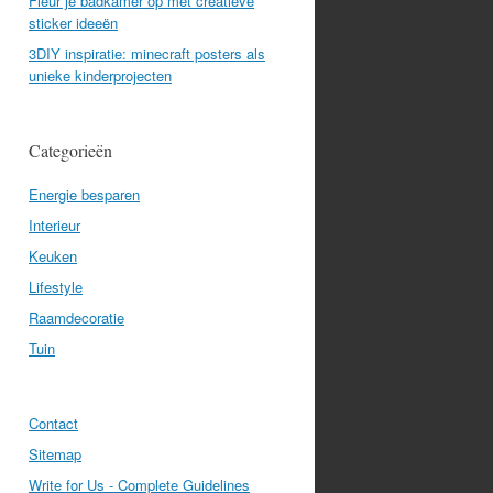
Fleur je badkamer op met creatieve
sticker ideeën
3DIY inspiratie: minecraft posters als
unieke kinderprojecten
Categorieën
Energie besparen
Interieur
Keuken
Lifestyle
Raamdecoratie
Tuin
Contact
Sitemap
Write for Us - Complete Guidelines