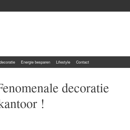
ecoratie
Energie besparen
Lifestyle
Contact
Fenomenale decoratie
kantoor !