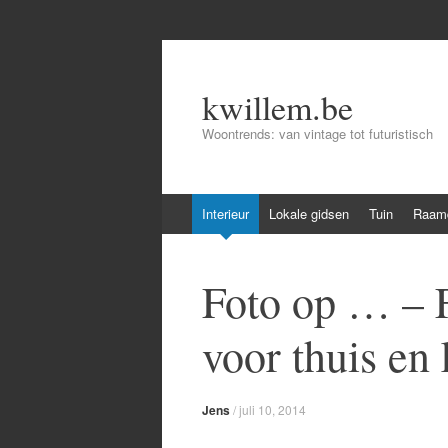
kwillem.be
Woontrends: van vintage tot futuristisch
Skip
Interieur
Lokale gidsen
Tuin
Raamd
to
content
Foto op … – 
voor thuis en 
Jens
/
juli 10, 2014