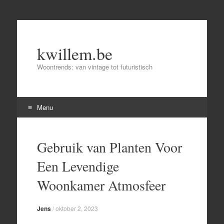
kwillem.be
Woontrends: van vintage tot futuristisch
Menu
Skip
to
Gebruik van Planten Voor
content
Een Levendige
Woonkamer Atmosfeer
Jens
/
oktober 2, 2023