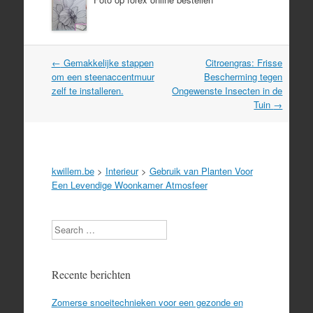
Post
←
Gemakkelijke stappen
Citroengras: Frisse
navigation
om een steenaccentmuur
Bescherming tegen
zelf te installeren.
Ongewenste Insecten in de
Tuin
→
kwillem.be
>
Interieur
>
Gebruik van Planten Voor
Een Levendige Woonkamer Atmosfeer
Search
Recente berichten
Zomerse snoeitechnieken voor een gezonde en