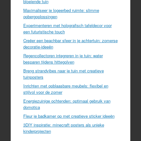
bloeiende tuin
Maximaliseer je logeerbed ruimte: slimme
opbergoplossingen
Experimenteren met holografisch tafeldecor voor
een futuristische touch
Creëer een beachbar sfeer in je achtertuin: zomerse
decoratie-ideeën
Regencollectoren integreren in je tuin: water
besparen tijdens hittegolven
Breng strandvibes naar je tuin met creatieve
tuinposters
Inrichten met opblaasbare meubels: flexibel en
stijlvol voor de zomer
Energiezuinige ochtenden: optimaal gebruik van
domotica
Fleur je badkamer op met creatieve sticker ideeën
3DIY inspiratie: minecraft posters als unieke
kinderprojecten