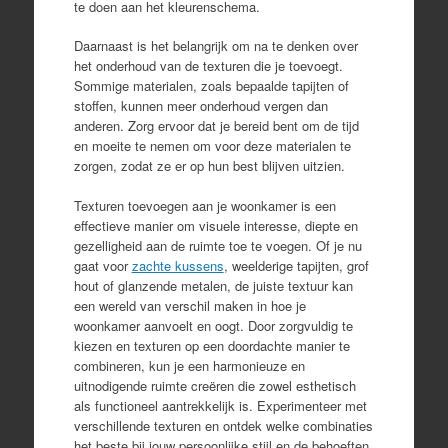
te doen aan het kleurenschema.
Daarnaast is het belangrijk om na te denken over
het onderhoud van de texturen die je toevoegt.
Sommige materialen, zoals bepaalde tapijten of
stoffen, kunnen meer onderhoud vergen dan
anderen. Zorg ervoor dat je bereid bent om de tijd
en moeite te nemen om voor deze materialen te
zorgen, zodat ze er op hun best blijven uitzien.
Texturen toevoegen aan je woonkamer is een
effectieve manier om visuele interesse, diepte en
gezelligheid aan de ruimte toe te voegen. Of je nu
gaat voor
zachte kussens
, weelderige tapijten, grof
hout of glanzende metalen, de juiste textuur kan
een wereld van verschil maken in hoe je
woonkamer aanvoelt en oogt. Door zorgvuldig te
kiezen en texturen op een doordachte manier te
combineren, kun je een harmonieuze en
uitnodigende ruimte creëren die zowel esthetisch
als functioneel aantrekkelijk is. Experimenteer met
verschillende texturen en ontdek welke combinaties
het beste bij jouw persoonlijke stijl en de behoeften