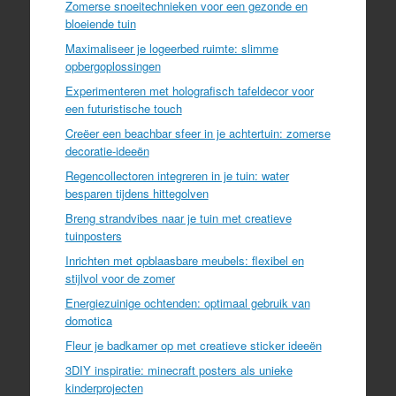
Zomerse snoeitechnieken voor een gezonde en
bloeiende tuin
Maximaliseer je logeerbed ruimte: slimme
opbergoplossingen
Experimenteren met holografisch tafeldecor voor
een futuristische touch
Creëer een beachbar sfeer in je achtertuin: zomerse
decoratie-ideeën
Regencollectoren integreren in je tuin: water
besparen tijdens hittegolven
Breng strandvibes naar je tuin met creatieve
tuinposters
Inrichten met opblaasbare meubels: flexibel en
stijlvol voor de zomer
Energiezuinige ochtenden: optimaal gebruik van
domotica
Fleur je badkamer op met creatieve sticker ideeën
3DIY inspiratie: minecraft posters als unieke
kinderprojecten