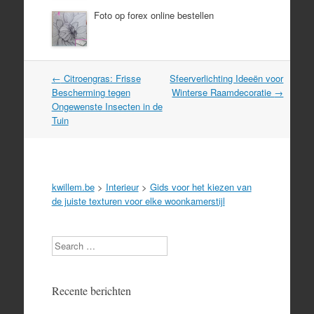
Foto op forex online bestellen
Post
←
Citroengras: Frisse
Sfeerverlichting Ideeën voor
navigation
Bescherming tegen
Winterse Raamdecoratie
→
Ongewenste Insecten in de
Tuin
kwillem.be
>
Interieur
>
Gids voor het kiezen van
de juiste texturen voor elke woonkamerstijl
Search
Recente berichten