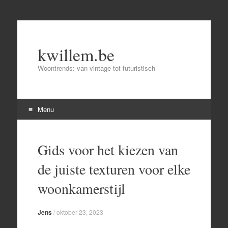
kwillem.be
Woontrends: van vintage tot futuristisch
Menu
Skip
to
Gids voor het kiezen van
content
de juiste texturen voor elke
woonkamerstijl
Jens
/
oktober 23, 2023