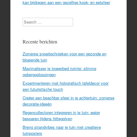
kan bijdragen aan een gezellige kook- en eetsfeer
Search
Recente berichten
Zomerse snoeitechnieken voor een gezonde en
bloeiende tuin
Maximaliseer je logeerbed ruimte: slimme
opbergoplossingen
Experimenteren met holografisch tafeldecor voor
een futuristische touch
Creëer een beachbar sfeer in je achtertuin: zomerse
decoratie-ideeën
Regencollectoren integreren in je tuin: water
besparen tijdens hittegolven
Breng strandvibes naar je tuin met creatieve
tuinposters