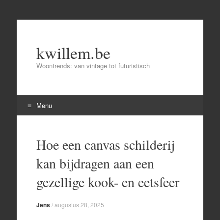
kwillem.be
Woontrends: van vintage tot futuristisch
Menu
Skip
to
Hoe een canvas schilderij
content
kan bijdragen aan een
gezellige kook- en eetsfeer
Jens
/
augustus 28, 2025