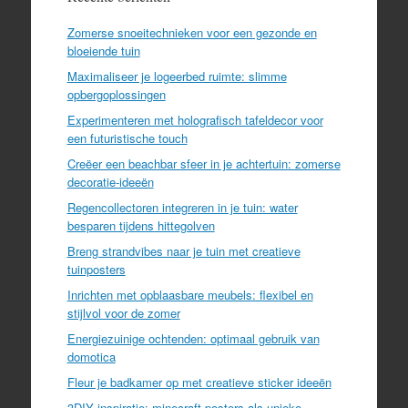
Zomerse snoeitechnieken voor een gezonde en
bloeiende tuin
Maximaliseer je logeerbed ruimte: slimme
opbergoplossingen
Experimenteren met holografisch tafeldecor voor
een futuristische touch
Creëer een beachbar sfeer in je achtertuin: zomerse
decoratie-ideeën
Regencollectoren integreren in je tuin: water
besparen tijdens hittegolven
Breng strandvibes naar je tuin met creatieve
tuinposters
Inrichten met opblaasbare meubels: flexibel en
stijlvol voor de zomer
Energiezuinige ochtenden: optimaal gebruik van
domotica
Fleur je badkamer op met creatieve sticker ideeën
3DIY inspiratie: minecraft posters als unieke