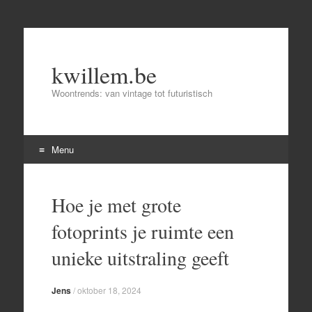
kwillem.be
Woontrends: van vintage tot futuristisch
Menu
Skip
to
Hoe je met grote
content
fotoprints je ruimte een
unieke uitstraling geeft
Jens
/
oktober 18, 2024