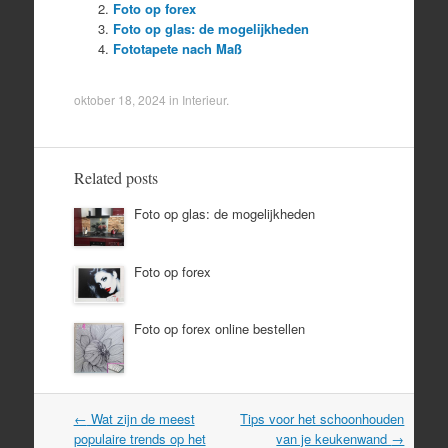
Foto op forex
Foto op glas: de mogelijkheden
Fototapete nach Maß
oktober 18, 2024
in
Interieur
.
Related posts
Foto op glas: de mogelijkheden
Foto op forex
Foto op forex online bestellen
Post
←
Wat zijn de meest
Tips voor het schoonhouden
navigation
populaire trends op het
van je keukenwand
→