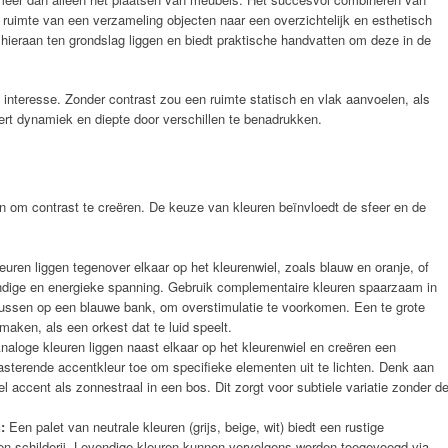
 ruimte van een verzameling objecten naar een overzichtelijk en esthetisch
ie hieraan ten grondslag liggen en biedt praktische handvatten om deze in de
 interesse. Zonder contrast zou een ruimte statisch en vlak aanvoelen, als
ert dynamiek en diepte door verschillen te benadrukken.
n om contrast te creëren. De keuze van kleuren beïnvloedt de sfeer en de
uren liggen tegenover elkaar op het kleurenwiel, zoals blauw en oranje, of
ndige en energieke spanning. Gebruik complementaire kleuren spaarzaam in
kussen op een blauwe bank, om overstimulatie te voorkomen. Een te grote
maken, als een orkest dat te luid speelt.
aloge kleuren liggen naast elkaar op het kleurenwiel en creëren een
sterende accentkleur toe om specifieke elementen uit te lichten. Denk aan
l accent als zonnestraal in een bos. Dit zorgt voor subtiele variatie zonder d
:
Een palet van neutrale kleuren (grijs, beige, wit) biedt een rustige
en schilderij. Levendige kleuren kunnen vervolgens worden toegevoegd via