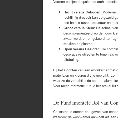
Vormen en lijnen bepalen de architectonis
Recht versus Gebogen:
Moderne, s
rechtlijnig dressoir kan vergezeld 
een balans tussen structuur en spe
Groot versus Klein:
De schaal van 
gecomplementeerd worden door kleine
zwaar wordt of, omgekeerd, te fragm
struiken en planten.
Open versus Gesloten:
De combina
decoratieve objecten te tonen als o
uitstraling.
Bij het inrichten van een woonkamer met c
materialen en kleuren die je gebruikt. Een 
waar ze de verschillende soorten aluminium
Voor meer informatie kun je het artikel leze
De Fundamentele Rol van Cons
Consistentie creëert een gevoel van eenhei
waardoor de woonkamer aanvoelt als een c