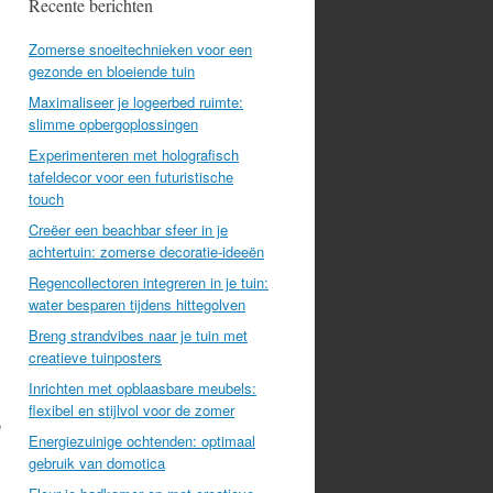
Recente berichten
Zomerse snoeitechnieken voor een
gezonde en bloeiende tuin
Maximaliseer je logeerbed ruimte:
slimme opbergoplossingen
Experimenteren met holografisch
tafeldecor voor een futuristische
touch
Creëer een beachbar sfeer in je
achtertuin: zomerse decoratie-ideeën
Regencollectoren integreren in je tuin:
water besparen tijdens hittegolven
Breng strandvibes naar je tuin met
creatieve tuinposters
Inrichten met opblaasbare meubels:
flexibel en stijlvol voor de zomer
e
Energiezuinige ochtenden: optimaal
gebruik van domotica