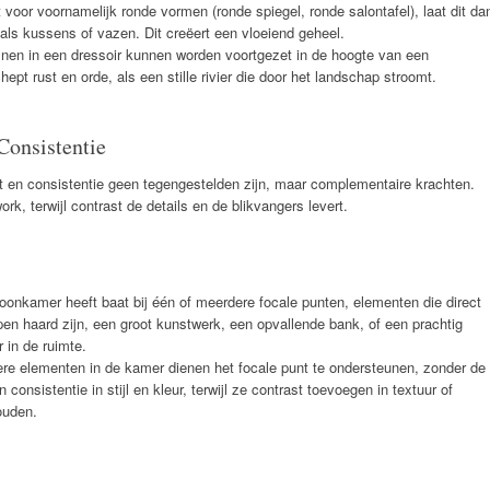
 voor voornamelijk ronde vormen (ronde spiegel, ronde salontafel), laat dit da
ls kussens of vazen. Dit creëert een vloeiend geheel.
ijnen in een dressoir kunnen worden voortgezet in de hoogte van een
hept rust en orde, als een stille rivier die door het landschap stroomt.
Consistentie
ast en consistentie geen tegengestelden zijn, maar complementaire krachten.
rk, terwijl contrast de details en de blikvangers levert.
onkamer heeft baat bij één of meerdere focale punten, elementen die direct
en haard zijn, een groot kunstwerk, een opvallende bank, of een prachtig
r in de ruimte.
e elementen in de kamer dienen het focale punt te ondersteunen, zonder de
consistentie in stijl en kleur, terwijl ze contrast toevoegen in textuur of
ouden.