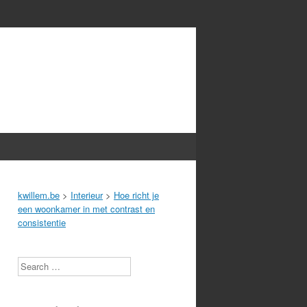
kwillem.be
>
Interieur
>
Hoe richt je
een woonkamer in met contrast en
consistentie
Search