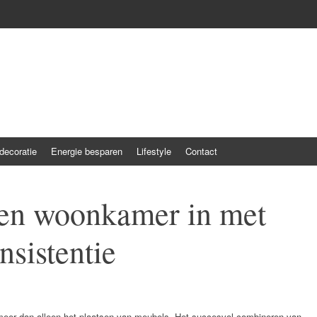
ecoratie
Energie besparen
Lifestyle
Contact
een woonkamer in met
nsistentie
meer dan alleen het plaatsen van meubels. Het succesvol combineren van