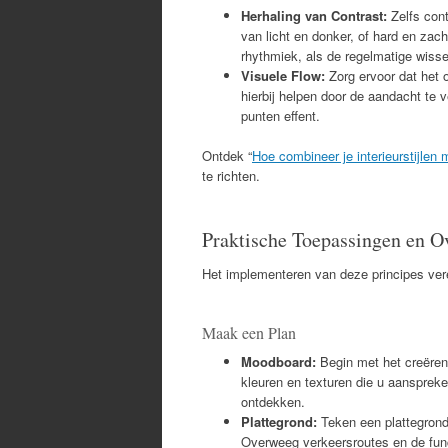
Herhaling van Contrast:
Zelfs cont
van licht en donker, of hard en zach
rhythmiek, als de regelmatige wiss
Visuele Flow:
Zorg ervoor dat het 
hierbij helpen door de aandacht te 
punten effent.
Ontdek “
Hoe combineer je interieurstijlen 
te richten.
Praktische Toepassingen en 
Het implementeren van deze principes ver
Maak een Plan
Moodboard:
Begin met het creëre
kleuren en texturen die u aanspreke
ontdekken.
Plattegrond:
Teken een plattegron
Overweeg verkeersroutes en de funct