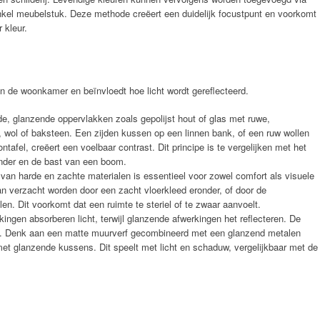
kel meubelstuk. Deze methode creëert een duidelijk focustpunt en voorkomt
 kleur.
an de woonkamer en beïnvloedt hoe licht wordt gereflecteerd.
, glanzende oppervlakken zoals gepolijst hout of glas met ruwe,
, wol of baksteen. Een zijden kussen op een linnen bank, of een ruw wollen
tafel, creëert een voelbaar contrast. Dit principe is te vergelijken met het
inder en de bast van een boom.
van harde en zachte materialen is essentieel voor zowel comfort als visuele
an verzacht worden door een zacht vloerkleed eronder, of door de
en. Dit voorkomt dat een ruimte te steriel of te zwaar aanvoelt.
ingen absorberen licht, terwijl glanzende afwerkingen het reflecteren. De
oe. Denk aan een matte muurverf gecombineerd met een glanzend metalen
met glanzende kussens. Dit speelt met licht en schaduw, vergelijkbaar met de