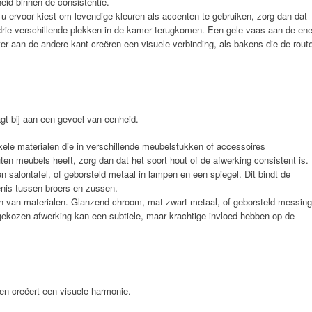
heid binnen de consistentie.
u ervoor kiest om levendige kleuren als accenten te gebruiken, zorg dan dat
drie verschillende plekken in de kamer terugkomen. Een gele vaas aan de en
er aan de andere kant creëren een visuele verbinding, als bakens die de rout
gt bij aan een gevoel van eenheid.
ele materialen die in verschillende meubelstukken of accessoires
ten meubels heeft, zorg dan dat het soort hout of de afwerking consistent is.
n salontafel, of geborsteld metaal in lampen en een spiegel. Dit bindt de
enis tussen broers en zussen.
n van materialen. Glanzend chroom, mat zwart metaal, of geborsteld messing
ekozen afwerking kan een subtiele, maar krachtige invloed hebben op de
men creëert een visuele harmonie.