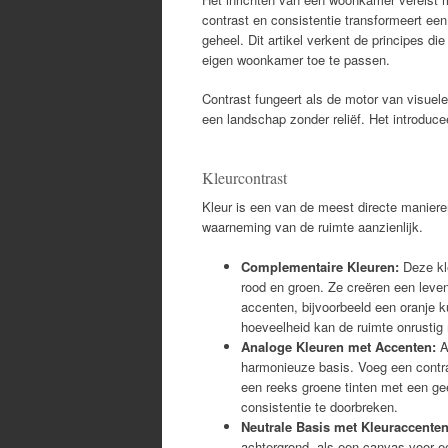
contrast en consistentie transformeert een
geheel. Dit artikel verkent de principes d
eigen woonkamer toe te passen.
Contrast fungeert als de motor van visuele
een landschap zonder reliëf. Het introduce
Kleurcontrast
Kleur is een van de meest directe maniere
waarneming van de ruimte aanzienlijk.
Complementaire Kleuren:
Deze kle
rood en groen. Ze creëren een leve
accenten, bijvoorbeeld een oranje 
hoeveelheid kan de ruimte onrustig 
Analoge Kleuren met Accenten:
An
harmonieuze basis. Voeg een contra
een reeks groene tinten met een gee
consistentie te doorbreken.
Neutrale Basis met Kleuraccenten
achtergrond, als een canvas voor e