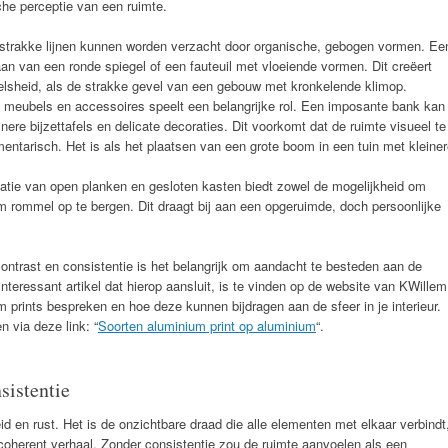
che perceptie van een ruimte.
trakke lijnen kunnen worden verzacht door organische, gebogen vormen. Ee
gaan van een ronde spiegel of een fauteuil met vloeiende vormen. Dit creëert
elsheid, als de strakke gevel van een gebouw met kronkelende klimop.
meubels en accessoires speelt een belangrijke rol. Een imposante bank kan
re bijzettafels en delicate decoraties. Dit voorkomt dat de ruimte visueel te
entarisch. Het is als het plaatsen van een grote boom in een tuin met kleine
tie van open planken en gesloten kasten biedt zowel de mogelijkheid om
m rommel op te bergen. Dit draagt bij aan een opgeruimde, doch persoonlijke
ontrast en consistentie is het belangrijk om aandacht te besteden aan de
interessant artikel dat hierop aansluit, is te vinden op de website van KWillem
 prints bespreken en hoe deze kunnen bijdragen aan de sfeer in je interieur.
n via deze link: “
Soorten aluminium print op aluminium
“.
istentie
d en rust. Het is de onzichtbare draad die alle elementen met elkaar verbindt
oherent verhaal. Zonder consistentie zou de ruimte aanvoelen als een