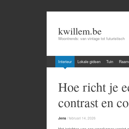
kwillem.be
Woontrends: van vintage tot futuristisch
Skip
Interieur
Lokale gidsen
Tuin
Raamd
to
content
Hoe richt je 
contrast en co
Jens
/
februari 14, 2026
Het inrichten van een woonkamer vereist 