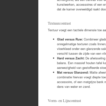
kunstwerken, accessoires of een en
dat de kamer overweldigd raakt door
Textuurcontrast
Textuur voegt een tactiele dimensie toe a
Glad versus Ruw:
Combineer gladde
onregelmatige texturen zoals linnen
vloerkleed onder een glanzende salon
verschil tussen de zijde van een vl
Hard versus Zacht:
De afwisseling 
balans. Een massief houten tafel k
aanwezigheid van gestoffeerde stoel
Mat versus Glanzend:
Matte afwerk
combinatie hiervan voegt diepte t
accessoire, of een matgrijze bank 
dans van water en zand.
Vorm- en Lijncontrast