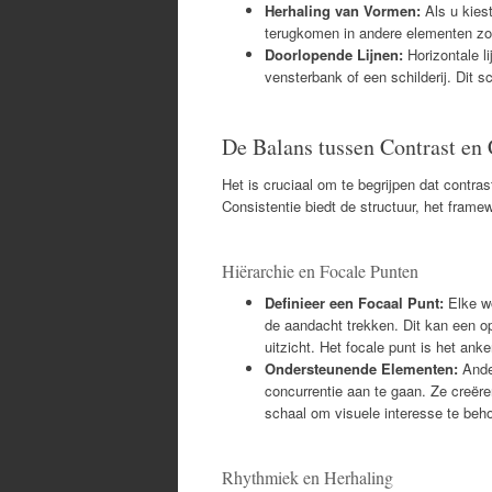
Herhaling van Vormen:
Als u kiest
terugkomen in andere elementen zoa
Doorlopende Lijnen:
Horizontale l
vensterbank of een schilderij. Dit sc
De Balans tussen Contrast en 
Het is cruciaal om te begrijpen dat contr
Consistentie biedt de structuur, het framewo
Hiërarchie en Focale Punten
Definieer een Focaal Punt:
Elke wo
de aandacht trekken. Dit kan een op
uitzicht. Het focale punt is het anke
Ondersteunende Elementen:
Ander
concurrentie aan te gaan. Ze creëren 
schaal om visuele interesse te beh
Rhythmiek en Herhaling