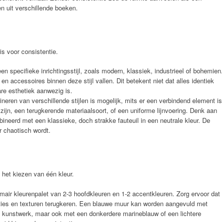
n uit verschillende boeken.
is voor consistentie.
en specifieke inrichtingsstijl, zoals modern, klassiek, industrieel of bohemien
n accessoires binnen deze stijl vallen. Dit betekent niet dat alles identiek
re esthetiek aanwezig is.
eren van verschillende stijlen is mogelijk, mits er een verbindend element is
 zijn, een terugkerende materiaalsoort, of een uniforme lijnvoering. Denk aan
ineerd met een klassieke, doch strakke fauteuil in een neutrale kleur. De
 chaotisch wordt.
 het kiezen van één kleur.
mair kleurenpalet van 2-3 hoofdkleuren en 1-2 accentkleuren. Zorg ervoor dat
aties en texturen terugkeren. Een blauwe muur kan worden aangevuld met
 kunstwerk, maar ook met een donkerdere marineblauw of een lichtere