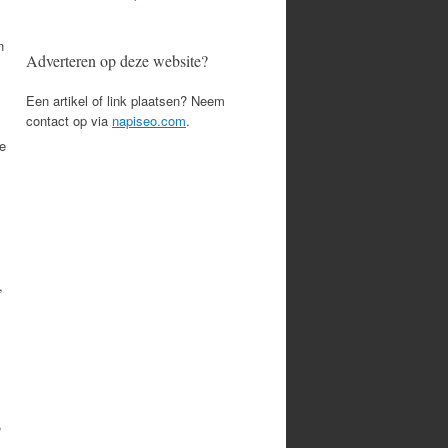
n
Adverteren op deze website?
Een artikel of link plaatsen? Neem
contact op via
napiseo.com
.
re
,
,