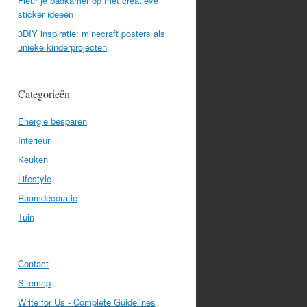
Fleur je badkamer op met creatieve
sticker ideeën
3DIY inspiratie: minecraft posters als
unieke kinderprojecten
Categorieën
Energie besparen
Interieur
Keuken
Lifestyle
Raamdecoratie
Tuin
Contact
Sitemap
Write for Us - Complete Guidelines