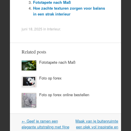
Fototapete nach Maß
Hoe zachte texturen zorgen voor balans
in een strak interieur
juni 18, 2025
in
Interieur
.
Related posts
Fototapete nach Maß
Foto op forex
Foto op forex online bestellen
Post
←
Geef je ramen een
Maak van je buitenruimte
navigation
elegante uitstraling met fijne
een plek vol inspiratie en