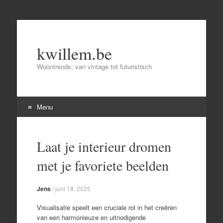
kwillem.be
Woontrends: van vintage tot futuristisch
Menu
Skip
to
Laat je interieur dromen
content
met je favoriete beelden
Jens
/
juni 18, 2025
Visualisatie speelt een cruciale rol in het creëren
van een harmonieuze en uitnodigende