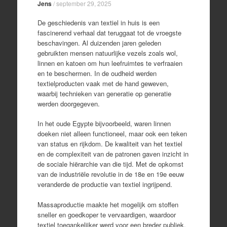
Jens
/
september 29, 2025
De geschiedenis van textiel in huis is een
fascinerend verhaal dat teruggaat tot de vroegste
beschavingen. Al duizenden jaren geleden
gebruikten mensen natuurlijke vezels zoals wol,
linnen en katoen om hun leefruimtes te verfraaien
en te beschermen. In de oudheid werden
textielproducten vaak met de hand geweven,
waarbij technieken van generatie op generatie
werden doorgegeven.
In het oude Egypte bijvoorbeeld, waren linnen
doeken niet alleen functioneel, maar ook een teken
van status en rijkdom. De kwaliteit van het textiel
en de complexiteit van de patronen gaven inzicht in
de sociale hiërarchie van die tijd. Met de opkomst
van de industriële revolutie in de 18e en 19e eeuw
veranderde de productie van textiel ingrijpend.
Massaproductie maakte het mogelijk om stoffen
sneller en goedkoper te vervaardigen, waardoor
textiel toegankelijker werd voor een breder publiek.