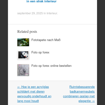
in een strak interieur
september 29, 2025
in
Interieur
.
Related posts
Fototapete nach Maß
Foto op forex
Foto op forex online bestellen
Post
←
Hoe je een acrylglas
Ruimtebesparende
navigation
schilderij met dieren
badkamermeubels
eenvoudig onderhoudt en
combineren opslag met
lang mooi houdt
elegantie
→