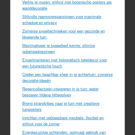
Verfris je muren: stijlvol met botanische posters als
wanddecoratie
Stijlvolle raamoverspanningen voor maximale
schaduw en privacy
Zomerse snoeitechnieken voor een gezonde en
bloeiende tuin
Maximaliseer je logeerbed ruimte: slimme
opbergoplossingen
Experimenteren met holografisch tafeldecor voor
een futuristische touch
Creëer een beachbar sfeer in je achtertuin: zomerse
decoratie-ideeën
Regencollectoren integreren in je tuin: water
besparen tijdens hittegolven
Breng strandvibes naar je tuin met creatieve
tuinposters
Inrichten met opblaasbare meubels: flexibel en
stijlvol voor de zomer
Energiezuinige ochtenden: optimaal gebruik van