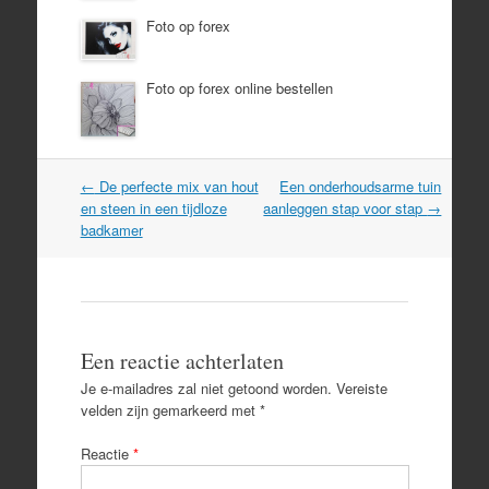
Foto op forex
Foto op forex online bestellen
Post
←
De perfecte mix van hout
Een onderhoudsarme tuin
navigation
en steen in een tijdloze
aanleggen stap voor stap
→
badkamer
Een reactie achterlaten
Je e-mailadres zal niet getoond worden.
Vereiste
velden zijn gemarkeerd met
*
Reactie
*