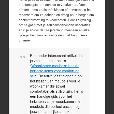
krantenpapier om schade te voorkomen. Voor
stoffen items zoals tafelkleden of servetten is het
raadzaam om ze schoon en droog op te bergen om
schimmelvorming te voorkomen. Door zorgvuldig
om te gaan met je seizoensgebonden decoraties
zorg je ervoor dat ze jarenlang meegaan en elke
gelegenheid kunnen verfraaien met hun unieke
charme.
Een ander interessant artikel dat
je zou kunnen lezen is
“
Woonkamer meubels: kies de
perfecte items voor comfort en
stijl
“. Dit artikel gaat dieper in op
het kiezen van meubels voor je
woonkamer die zowel
comfortabel als stijlvol zijn. Het is
een handige gids voor het
inrichten van je woonkamer met
meubels die perfect passen bij
jouw persoonlijke smaak en