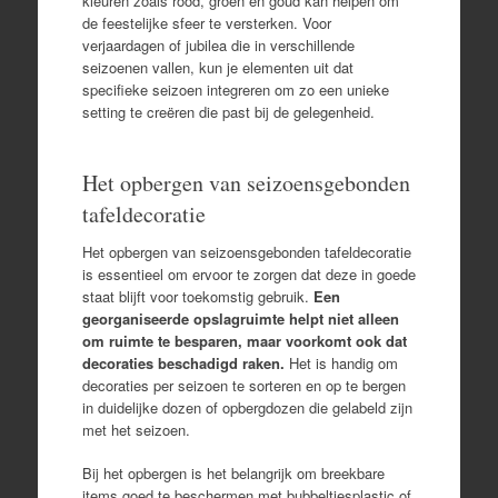
kleuren zoals rood, groen en goud kan helpen om
de feestelijke sfeer te versterken. Voor
verjaardagen of jubilea die in verschillende
seizoenen vallen, kun je elementen uit dat
specifieke seizoen integreren om zo een unieke
setting te creëren die past bij de gelegenheid.
Het opbergen van seizoensgebonden
tafeldecoratie
Het opbergen van seizoensgebonden tafeldecoratie
is essentieel om ervoor te zorgen dat deze in goede
staat blijft voor toekomstig gebruik.
Een
georganiseerde opslagruimte helpt niet alleen
om ruimte te besparen, maar voorkomt ook dat
decoraties beschadigd raken.
Het is handig om
decoraties per seizoen te sorteren en op te bergen
in duidelijke dozen of opbergdozen die gelabeld zijn
met het seizoen.
Bij het opbergen is het belangrijk om breekbare
items goed te beschermen met bubbeltjesplastic of