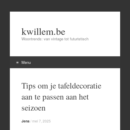
kwillem.be
Woontrends: van vintage tot futuristisch
Menu
Skip
to
Tips om je tafeldecoratie
content
aan te passen aan het
seizoen
Jens
/
mei 7, 2025