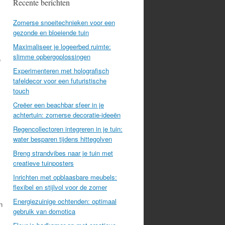
Recente berichten
Zomerse snoeitechnieken voor een
gezonde en bloeiende tuin
Maximaliseer je logeerbed ruimte:
slimme opbergoplossingen
e
Experimenteren met holografisch
tafeldecor voor een futuristische
touch
Creëer een beachbar sfeer in je
achtertuin: zomerse decoratie-ideeën
Regencollectoren integreren in je tuin:
water besparen tijdens hittegolven
Breng strandvibes naar je tuin met
creatieve tuinposters
Inrichten met opblaasbare meubels:
flexibel en stijlvol voor de zomer
Energiezuinige ochtenden: optimaal
n
gebruik van domotica