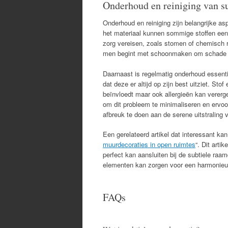
Onderhoud en reiniging van s
Onderhoud en reiniging zijn belangrijke a
het materiaal kunnen sommige stoffen een
zorg vereisen, zoals stomen of chemisch r
men begint met schoonmaken om schade 
Daarnaast is regelmatig onderhoud essent
dat deze er altijd op zijn best uitziet. Sto
beïnvloedt maar ook allergieën kan vererg
om dit probleem te minimaliseren en ervoor 
afbreuk te doen aan de serene uitstraling 
Een gerelateerd artikel dat interessant kan
muurdecoraties in open ruimtes
“. Dit arti
perfect kan aansluiten bij de subtiele raa
elementen kan zorgen voor een harmonieus e
FAQs