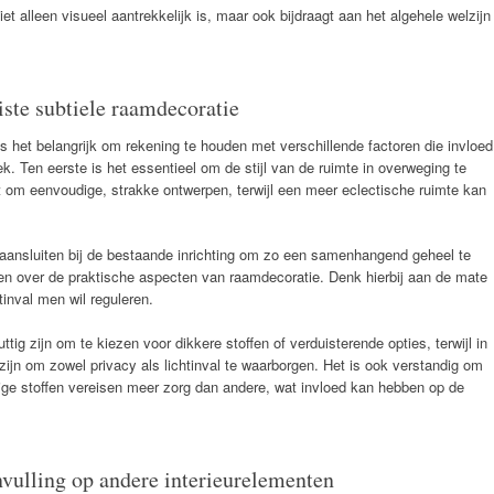
iet alleen visueel aantrekkelijk is, maar ook bijdraagt aan het algehele welzijn
iste subtiele raamdecoratie
is het belangrijk om rekening te houden met verschillende factoren die invloed
ek. Ten eerste is het essentieel om de stijl van de ruimte in overweging te
t om eenvoudige, strakke ontwerpen, terwijl een meer eclectische ruimte kan
 aansluiten bij de bestaande inrichting om zo een samenhangend geheel te
 over de praktische aspecten van raamdecoratie. Denk hierbij aan de mate
tinval men wil reguleren.
ig zijn om te kiezen voor dikkere stoffen of verduisterende opties, terwijl in
ijn om zowel privacy als lichtinval te waarborgen. Het is ook verstandig om
e stoffen vereisen meer zorg dan andere, wat invloed kan hebben op de
nvulling op andere interieurelementen