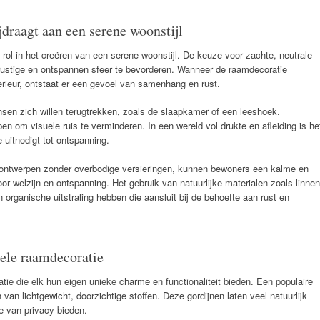
jdraagt aan een serene woonstijl
 rol in het creëren van een serene woonstijl. De keuze voor zachte, neutrale
 rustige en ontspannen sfeer te bevorderen. Wanneer de raamdecoratie
terieur, ontstaat er een gevoel van samenhang en rust.
ensen zich willen terugtrekken, zoals de slaapkamer of een leeshoek.
n om visuele ruis te verminderen. In een wereld vol drukte en afleiding is he
 uitnodigt tot ontspanning.
 ontwerpen zonder overbodige versieringen, kunnen bewoners een kalme en
oor welzijn en ontspanning. Het gebruik van natuurlijke materialen zoals linnen
n organische uitstraling hebben die aansluit bij de behoefte aan rust en
iele raamdecoratie
atie die elk hun eigen unieke charme en functionaliteit bieden. Een populaire
 van lichtgewicht, doorzichtige stoffen. Deze gordijnen laten veel natuurlijk
te van privacy bieden.