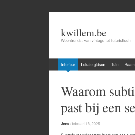
kwillem.be
Woontrends: van vintage tot futuristisch
Skip
Interieur
Lokale gidsen
Tuin
Raamd
to
content
Waarom subtie
past bij een s
Jens
/
februari 18, 2025
Subtiele raamdecoratie biedt een scala aa