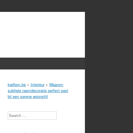
kwillem.be
>
Interieur
>
Waarom
subtiele raamdecoratie perfect past
bij een serene woonstijl
Search