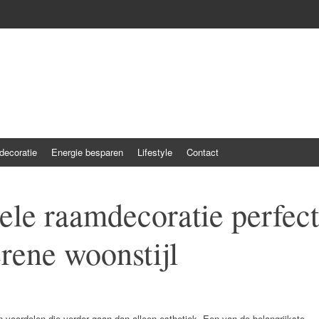
ecoratie
Energie besparen
Lifestyle
Contact
le raamdecoratie perfect
erene woonstijl
n voordelen die verder gaan dan alleen esthetiek. Een van de belangrijkste