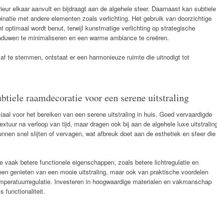
erieur elkaar aanvult en bijdraagt aan de algehele sfeer. Daarnaast kan subtiele
inatie met andere elementen zoals verlichting. Het gebruik van doorzichtige
cht optimaal wordt benut, terwijl kunstmatige verlichting op strategische
duwen te minimaliseren en een warme ambiance te creëren.
af te stemmen, ontstaat er een harmonieuze ruimte die uitnodigt tot
btiele raamdecoratie voor een serene uitstraling
ciaal voor het bereiken van een serene uitstraling in huis. Goed vervaardigde
extuur na verloop van tijd, maar dragen ook bij aan de algehele luxe uitstralin
nen snel slijten of vervagen, wat afbreuk doet aan de esthetiek en sfeer die
 vaak betere functionele eigenschappen, zoals betere lichtregulatie en
lleen genieten van een mooie uitstraling, maar ook van praktische voordelen
emperatuurregulatie. Investeren in hoogwaardige materialen en vakmanschap
s functionaliteit.