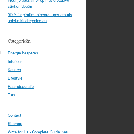
Fleur je badkamer op met creatieve
sticker ideeën
3DIY inspiratie: minecraft posters als
unieke kinderprojecten
Categorieën
t
Energie besparen
Interieur
Keuken
Lifestyle
Raamdecoratie
Tuin
Contact
Sitemap
Write for Us - Complete Guidelines