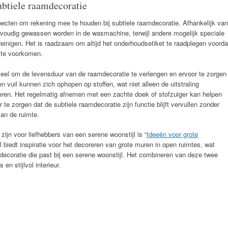
ubtiele raamdecoratie
specten om rekening mee te houden bij subtiele raamdecoratie. Afhankelijk van
voudig gewassen worden in de wasmachine, terwijl andere mogelijk speciale
einigen. Het is raadzaam om altijd het onderhoudsetiket te raadplegen voorda
te voorkomen.
ieel om de levensduur van de raamdecoratie te verlengen en ervoor te zorgen
f en vuil kunnen zich ophopen op stoffen, wat niet alleen de uitstraling
eren. Het regelmatig afnemen met een zachte doek of stofzuiger kan helpen
te zorgen dat de subtiele raamdecoratie zijn functie blijft vervullen zonder
van de ruimte.
 zijn voor liefhebbers van een serene woonstijl is “
Ideeën voor grote
kel biedt inspiratie voor het decoreren van grote muren in open ruimtes, wat
mdecoratie die past bij een serene woonstijl. Het combineren van deze twee
n stijlvol interieur.