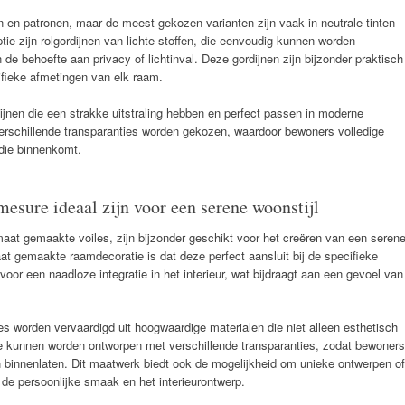
ren en patronen, maar de meest gekozen varianten zijn vaak in neutrale tinten
optie zijn rolgordijnen van lichte stoffen, die eenvoudig kunnen worden
de behoefte aan privacy of lichtinval. Deze gordijnen zijn bijzonder praktisch
fieke afmetingen van elk raam.
ijnen die een strakke uitstraling hebben en perfect passen in moderne
verschillende transparanties worden gekozen, waardoor bewoners volledige
 die binnenkomt.
esure ideaal zijn voor een serene woonstijl
aat gemaakte voiles, zijn bijzonder geschikt voor het creëren van een seren
at gemaakte raamdecoratie is dat deze perfect aansluit bij de specifieke
 voor een naadloze integratie in het interieur, wat bijdraagt aan een gevoel van
 worden vervaardigd uit hoogwaardige materialen die niet alleen esthetisch
 Ze kunnen worden ontworpen met verschillende transparanties, zodat bewoners
en binnenlaten. Dit maatwerk biedt ook de mogelijkheid om unieke ontwerpen of
j de persoonlijke smaak en het interieurontwerp.