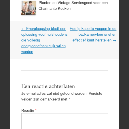
Planten en Vintage Serviesgoed voor een
Charmante Keuken
Post
←
Energieopslag biedt een
Hoe je kapotte voegen in de
navigation
oplossing voor huishoudens
badkamervloer snel en
die volledig
effectief kunt herstellen
→
energieonafhankelijk willen
worden
Een reactie achterlaten
Je e-mailadres zal niet getoond worden.
Vereiste
velden zijn gemarkeerd met
*
Reactie
*