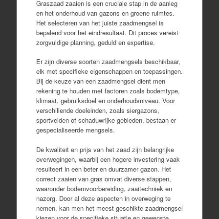
Graszaad zaaien is een cruciale stap in de aanleg
en het onderhoud van gazons en groene ruimtes.
Het selecteren van het juiste zaadmengsel is
bepalend voor het eindresultaat. Dit proces vereist
zorgvuldige planning, geduld en expertise.
Er zijn diverse soorten zaadmengsels beschikbaar,
elk met specifieke eigenschappen en toepassingen.
Bij de keuze van een zaadmengsel dient men
rekening te houden met factoren zoals bodemtype,
klimaat, gebruiksdoel en onderhoudsniveau. Voor
verschillende doeleinden, zoals siergazons,
sportvelden of schaduwrijke gebieden, bestaan er
gespecialiseerde mengsels.
De kwaliteit en prijs van het zaad zijn belangrijke
overwegingen, waarbij een hogere investering vaak
resulteert in een beter en duurzamer gazon. Het
correct zaaien van gras omvat diverse stappen,
waaronder bodemvoorbereiding, zaaitechniek en
nazorg. Door al deze aspecten in overweging te
nemen, kan men het meest geschikte zaadmengsel
kiezen voor de specifieke situatie en gewenste