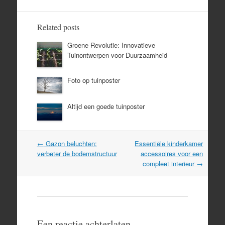
Related posts
Groene Revolutie: Innovatieve
Tuinontwerpen voor Duurzaamheid
Foto op tuinposter
Altijd een goede tuinposter
Post
←
Gazon beluchten:
Essentiële kinderkamer
navigation
verbeter de bodemstructuur
accessoires voor een
compleet interieur
→
Een reactie achterlaten