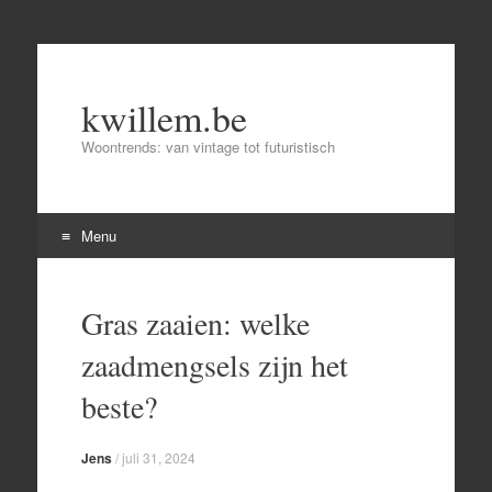
kwillem.be
Woontrends: van vintage tot futuristisch
Menu
Skip
to
Gras zaaien: welke
content
zaadmengsels zijn het
beste?
Jens
/
juli 31, 2024