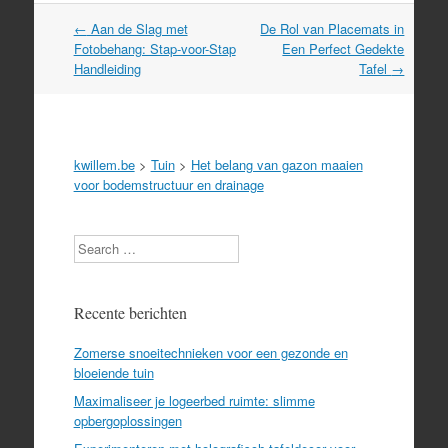
Post
←
Aan de Slag met
De Rol van Placemats in
navigation
Fotobehang: Stap-voor-Stap
Een Perfect Gedekte
Handleiding
Tafel
→
kwillem.be
>
Tuin
>
Het belang van gazon maaien
voor bodemstructuur en drainage
Search
Recente berichten
Zomerse snoeitechnieken voor een gezonde en
bloeiende tuin
Maximaliseer je logeerbed ruimte: slimme
opbergoplossingen