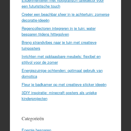
Experimenteren met holografisch tafeldecor voor
een futuristische touch
Creëer een beachbar sfeer in je achtertuin: zomerse
decoratie-ideeën
Regencollectoren integreren in je tuin: water
besparen tijdens hittegolven
Breng strandvibes naar je tuin met creatieve
tuinposters
Inrichten met opblaasbare meubels: flexibel en
stijlvol voor de zomer
Energiezuinige ochtenden: optimaal gebruik van
domotica
Fleur je badkamer op met creatieve sticker ideeën
3DIY inspiratie: minecraft posters als unieke
kinderprojecten
Categorieën
Energie besparen