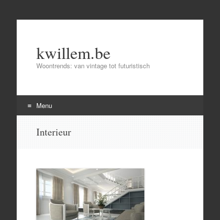
kwillem.be
Woontrends: van vintage tot futuristisch
Menu
Skip
Interieur
to
content