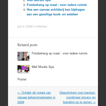
Fotobehang op maat : voor iedere ruimte
Hoe een canvas schilderij kan bijdragen
aan een gezellige kook- en eetsfeer
juni 2, 2026
in
Interieur
.
Related posts
Fotobehang op maat : voor iedere ruimte
Wall Murals Spa
Poster
Post
←
Ontdek de magie van
Glasstickers voor kantoor:
navigation
nieuwe behangmaterialen in
combineer privacy en
2026
branding op je ramen
→