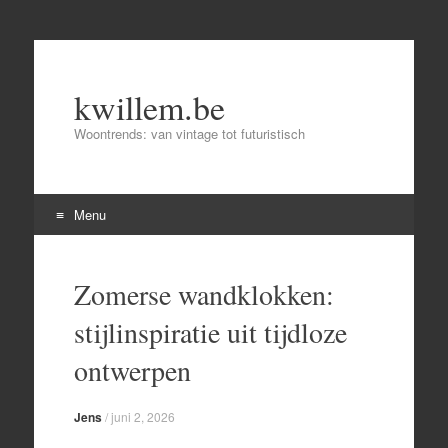
kwillem.be
Woontrends: van vintage tot futuristisch
Menu
Skip
to
Zomerse wandklokken:
content
stijlinspiratie uit tijdloze
ontwerpen
Jens
/
juni 2, 2026