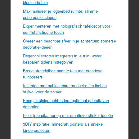
bloeiende tuin
Maximaliseer je logeerbed ruimte: slimme
opbergoplossingen
Experimenteren met holografisch tafeldecor voor
een futuristische touch
Creëer een beachbar sfeer in je achtertuin: zomerse
decoratie-ideeën
Regencollectoren integreren in je tuin: water
besparen tijdens hittegolven
Breng strandvibes naar je tuin met creatieve
tuinposters
Inrichten met opblaasbare meubels: flexibel en
stijlvol voor de zomer
Energiezuinige ochtenden: optimaal gebruik van
domotica
Fleur je badkamer op met creatieve sticker ideeën
3DIY inspiratie: minecraft posters als unieke
kinderprojecten