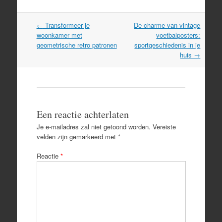
Post
←
Transformeer je
De charme van vintage
navigation
woonkamer met
voetbalposters:
geometrische retro patronen
sportgeschiedenis in je
huis
→
Een reactie achterlaten
Je e-mailadres zal niet getoond worden.
Vereiste
velden zijn gemarkeerd met
*
Reactie
*