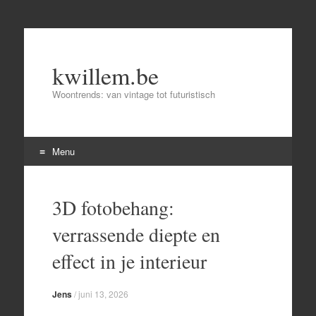
kwillem.be
Woontrends: van vintage tot futuristisch
Menu
Skip
to
3D fotobehang:
content
verrassende diepte en
effect in je interieur
Jens
/
juni 13, 2026