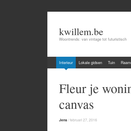
kwillem.be
Woontrends: van vintage tot futuristisch
Skip
Interieur
Lokale gidsen
Tuin
Raamd
to
content
Fleur je woni
canvas
Jens
/
februari 27, 2016