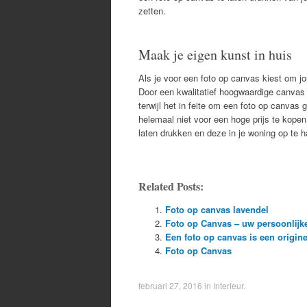
zetten.
Maak je eigen kunst in huis
Als je voor een foto op canvas kiest om jou
Door een kwalitatief hoogwaardige canvas 
terwijl het in feite om een foto op canvas
helemaal niet voor een hoge prijs te kop
laten drukken en deze in je woning op te 
Related Posts:
Foto op canvas lavendel
Foto op Canvas – uw persoonlijk
Een foto op canvas is een origin
Foto op Canvas
februari 27, 2016
in
Interieur
.