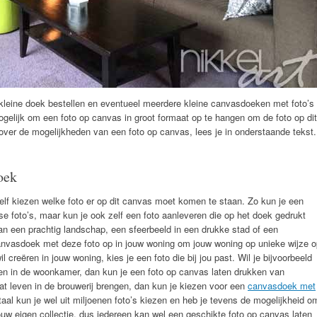
n kleine doek bestellen en eventueel meerdere kleine canvasdoeken met foto’s
gelijk om een foto op canvas in groot formaat op te hangen om de foto op dit
over de mogelijkheden van een foto op canvas, lees je in onderstaande tekst.
doek
zelf kiezen welke foto er op dit canvas moet komen te staan. Zo kun je een
se foto’s, maar kun je ook zelf een foto aanleveren die op het doek gedrukt
an een prachtig landschap, een sfeerbeeld in een drukke stad of een
canvasdoek met deze foto op in jouw woning om jouw woning op unieke wijze o
il creëren in jouw woning, kies je een foto die bij jou past. Wil je bijvoorbeeld
ren in de woonkamer, dan kun je een foto op canvas laten drukken van
wat leven in de brouwerij brengen, dan kun je kiezen voor een
canvasdoek met
taal kun je wel uit miljoenen foto’s kiezen en heb je tevens de mogelijkheid o
ouw eigen collectie, dus iedereen kan wel een geschikte foto op canvas laten