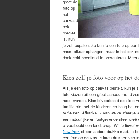
groot de
foto op
het
canvasd
oek
precies
is, kun
je zelf bepalen. Zo kun je een foto op ee
naast elkaar ophangen, maar is het ook mo
doek echt opvallend te presenteren. Meer 
Kies zelf je foto voor op het 
Als je een foto op canvas bestelt, kun je 
foto kiezen uit een groot aanbod met diver
moet worden. Kies bijvoorbeeld een foto v
familiefoto met de kinderen en hang het 
te fleuren. Afhankelijk van welke sfeer je w
een natuurlijke en rustgevende sfeer creë
bijvoorbeeld een landschap. Wil je liever 
New York
of een andere drukke stad. In to
een foto op canvas te laten drukken van j