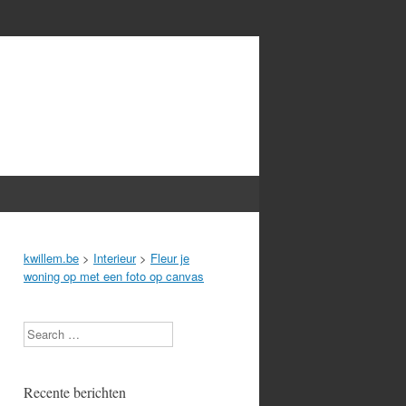
kwillem.be
>
Interieur
>
Fleur je
woning op met een foto op canvas
Search
Recente berichten