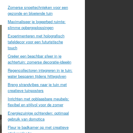
Zomerse snoeitechnieken voor een
gezonde en bloeiende tuin
Maximaliseer je logeerbed ruimte:
slimme opbergoplossingen
Experimenteren met holografisch
tafeldecor voor een futuristische
touch
Creëer een beachbar sfeer in je
achtertuin: zomerse decoratie-ideeën
Regencollectoren integreren in je tuin:
water besparen tijdens hittegolven
Breng strandvibes naar je tuin met
creatieve tuinposters
Inrichten met opblaasbare meubels:
flexibel en stijlvol voor de zomer
Energiezuinige ochtenden: optimaal
gebruik van domotica
Fleur je badkamer op met creatieve