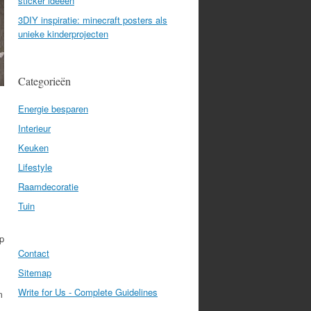
sticker ideeën
3DIY inspiratie: minecraft posters als
unieke kinderprojecten
Categorieën
Energie besparen
Interieur
Keuken
Lifestyle
Raamdecoratie
Tuin
p
Contact
Sitemap
Write for Us - Complete Guidelines
m