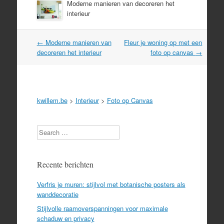
Moderne manieren van decoreren het
interieur
Post
←
Moderne manieren van
Fleur je woning op met een
navigation
decoreren het interieur
foto op canvas
→
kwillem.be
>
Interieur
>
Foto op Canvas
Search
Recente berichten
Verfris je muren: stijlvol met botanische posters als
wanddecoratie
Stijlvolle raamoverspanningen voor maximale
schaduw en privacy