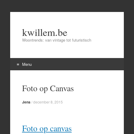
kwillem.be
Woontrends: van vintage tot futuristisch
Menu
Skip
to
Foto op Canvas
content
Jens
/
december 8, 2015
Foto op canvas