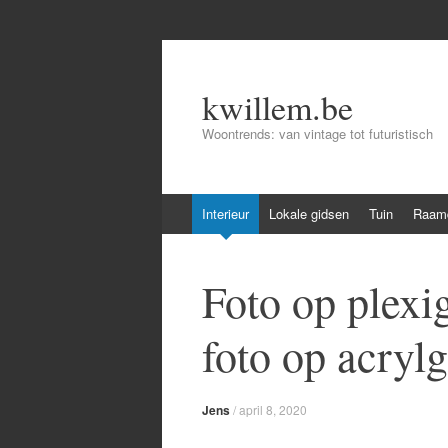
kwillem.be
Woontrends: van vintage tot futuristisch
Skip
Interieur
Lokale gidsen
Tuin
Raamd
to
content
Foto op plexi
foto op acrylg
Jens
/
april 8, 2020