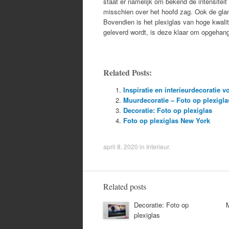
staat er namelijk om bekend de intensiteit 
misschien over het hoofd zag. Ook de glan
Bovendien is het plexiglas van hoge kwali
geleverd wordt, is deze klaar om opgehange
Related Posts:
Inspiratie en interieurdecoratie 
Muurdecoratie – Foto op plexigla
Decoratie: Foto op plexiglas
Foto op plexiglas New York
april 8, 2020
in
Interieur
.
Related posts
Decoratie: Foto op
M
plexiglas