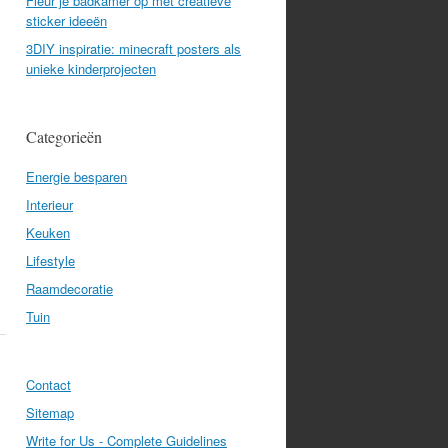
Fleur je badkamer op met creatieve
sticker ideeën
3DIY inspiratie: minecraft posters als
unieke kinderprojecten
Categorieën
Energie besparen
Interieur
Keuken
Lifestyle
Raamdecoratie
Tuin
Contact
Sitemap
Write for Us - Complete Guidelines