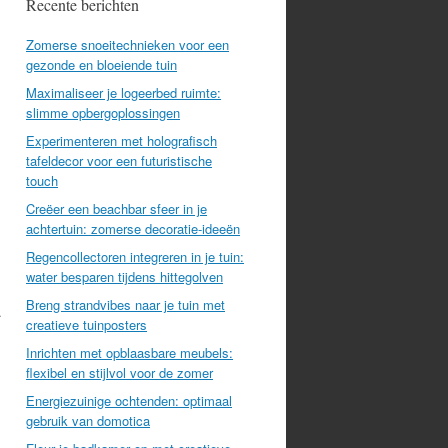
Recente berichten
Zomerse snoeitechnieken voor een
gezonde en bloeiende tuin
Maximaliseer je logeerbed ruimte:
slimme opbergoplossingen
Experimenteren met holografisch
tafeldecor voor een futuristische
touch
Creëer een beachbar sfeer in je
achtertuin: zomerse decoratie-ideeën
Regencollectoren integreren in je tuin:
water besparen tijdens hittegolven
Breng strandvibes naar je tuin met
.
creatieve tuinposters
Inrichten met opblaasbare meubels:
flexibel en stijlvol voor de zomer
Energiezuinige ochtenden: optimaal
gebruik van domotica