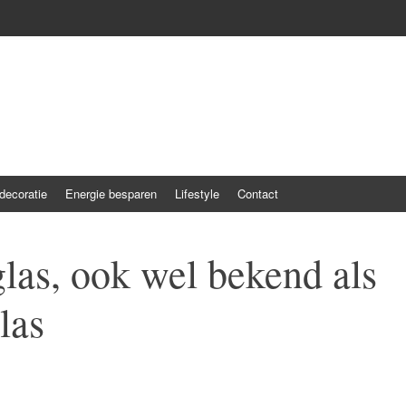
ecoratie
Energie besparen
Lifestyle
Contact
glas, ook wel bekend als
las