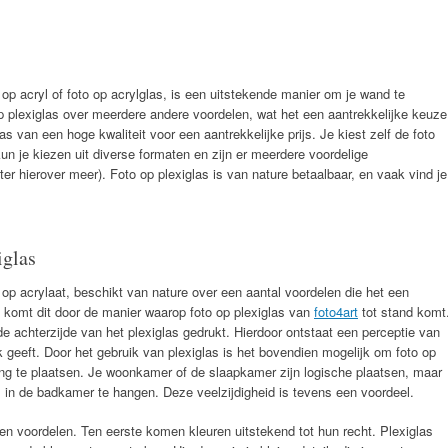
 op acryl of foto op acrylglas, is een uitstekende manier om je wand te
p plexiglas over meerdere andere voordelen, wat het een aantrekkelijke keuze
as van een hoge kwaliteit voor een aantrekkelijke prijs. Je kiest zelf de foto
kun je kiezen uit diverse formaten en zijn er meerdere voordelige
er hierover meer). Foto op plexiglas is van nature betaalbaar, en vaak vind je
iglas
 op acrylaat, beschikt van nature over een aantal voordelen die het een
e komt dit door de manier waarop foto op plexiglas van
foto4art
tot stand komt
 de achterzijde van het plexiglas gedrukt. Hierdoor ontstaat een perceptie van
ok geeft. Door het gebruik van plexiglas is het bovendien mogelijk om foto op
ning te plaatsen. Je woonkamer of de slaapkamer zijn logische plaatsen, maar
as in de badkamer te hangen. Deze veelzijdigheid is tevens een voordeel.
en voordelen. Ten eerste komen kleuren uitstekend tot hun recht. Plexiglas