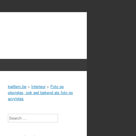
kwillem.be
>
Interieur
>
Foto op
plexiglas, ook wel bekend als foto op
acrylglas
Search