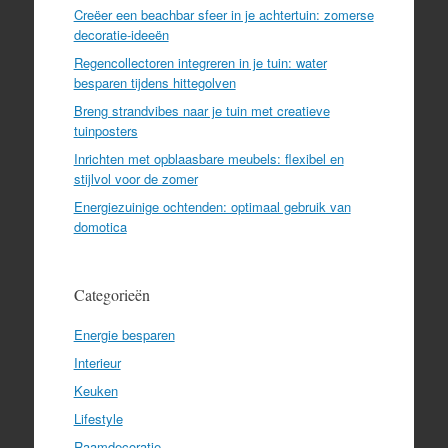
Creëer een beachbar sfeer in je achtertuin: zomerse
decoratie-ideeën
Regencollectoren integreren in je tuin: water
besparen tijdens hittegolven
Breng strandvibes naar je tuin met creatieve
tuinposters
Inrichten met opblaasbare meubels: flexibel en
stijlvol voor de zomer
Energiezuinige ochtenden: optimaal gebruik van
domotica
Categorieën
Energie besparen
Interieur
Keuken
Lifestyle
Raamdecoratie