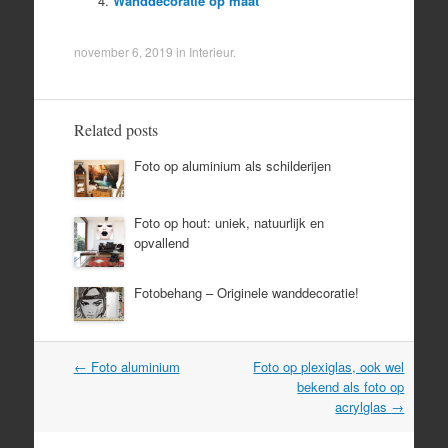
Wanddecoratie op maat
november 6, 2019
in
Interieur
.
Related posts
Foto op aluminium als schilderijen
Foto op hout: uniek, natuurlijk en
opvallend
Fotobehang – Originele wanddecoratie!
Post
←
Foto aluminium
Foto op plexiglas, ook wel
navigation
bekend als foto op
acrylglas
→