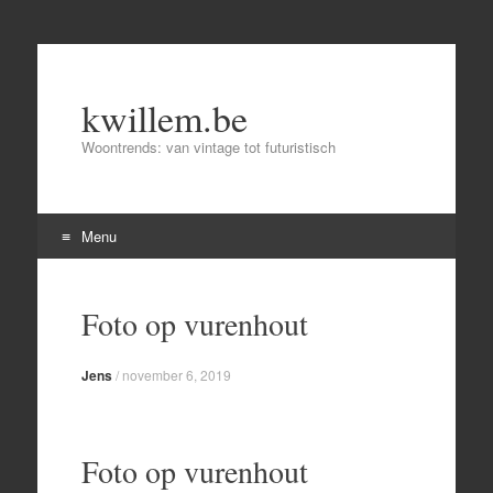
kwillem.be
Woontrends: van vintage tot futuristisch
Menu
Skip
to
Foto op vurenhout
content
Jens
/
november 6, 2019
Foto op vurenhout