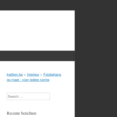
kwillem.be
>
Interieur
>
Fotobehang
op maat : voor iedere ruimte
Search
Recente berichten