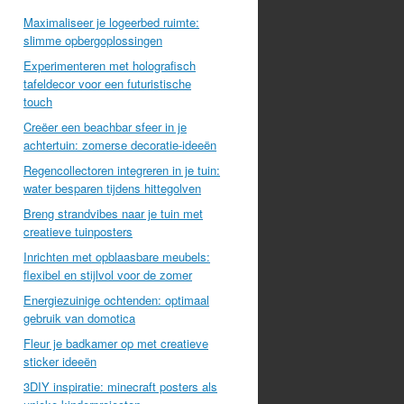
Maximaliseer je logeerbed ruimte:
slimme opbergoplossingen
Experimenteren met holografisch
tafeldecor voor een futuristische
touch
Creëer een beachbar sfeer in je
achtertuin: zomerse decoratie-ideeën
Regencollectoren integreren in je tuin:
water besparen tijdens hittegolven
Breng strandvibes naar je tuin met
creatieve tuinposters
Inrichten met opblaasbare meubels:
flexibel en stijlvol voor de zomer
Energiezuinige ochtenden: optimaal
gebruik van domotica
Fleur je badkamer op met creatieve
sticker ideeën
3DIY inspiratie: minecraft posters als