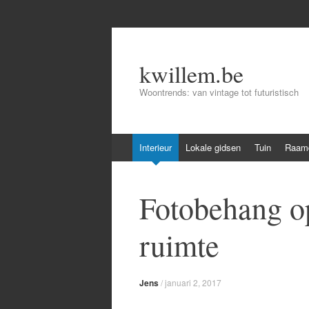
kwillem.be
Woontrends: van vintage tot futuristisch
Skip
Interieur
Lokale gidsen
Tuin
Raamd
to
content
Fotobehang op
ruimte
Jens
/
januari 2, 2017