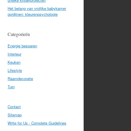
unieke kinderprojecten
Het belang van vrolijke babykamer
gordijnen: kleurenpsychologie
Categorieën
Energie besparen
Interieur
Keuken
Lifestyle
Raamdecoratie
Tuin
Contact
Sitemap
Write for Us - Complete Guidelines