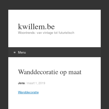
kwillem.be
Woontrends: van vintage tot futuristisch
Menu
Skip
to
Wanddecoratie op maat
content
Jens
/
maart 1, 2019
Wanddecoratie