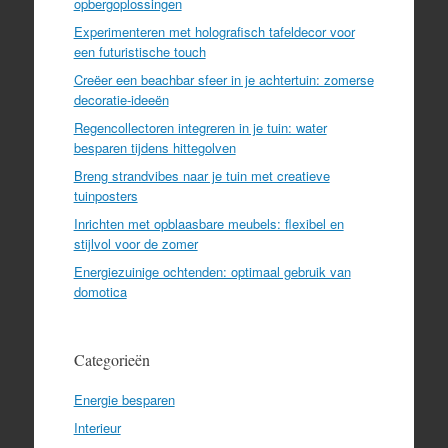
opbergoplossingen
Experimenteren met holografisch tafeldecor voor
een futuristische touch
Creëer een beachbar sfeer in je achtertuin: zomerse
decoratie-ideeën
Regencollectoren integreren in je tuin: water
besparen tijdens hittegolven
Breng strandvibes naar je tuin met creatieve
tuinposters
Inrichten met opblaasbare meubels: flexibel en
stijlvol voor de zomer
Energiezuinige ochtenden: optimaal gebruik van
domotica
Categorieën
Energie besparen
Interieur