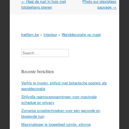
Post
←
Haal de rust in huis met
Photo sur plexiglass
navigation
fotobehang stenen
sauvage
→
kwillem.be
>
Interieur
>
Wanddecoratie op maat
Search
Recente berichten
Verfris je muren: stijlvol met botanische posters als
wanddecoratie
Stijlvolle raamoverspanningen voor maximale
schaduw en privacy
Zomerse snoeitechnieken voor een gezonde en
bloeiende tuin
Maximaliseer je logeerbed ruimte: slimme