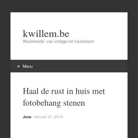
kwillem.be
Woontrends: van vintage tot futuristisch
Menu
Skip
to
Haal de rust in huis met
content
fotobehang stenen
Jens
/
februari 21, 2019