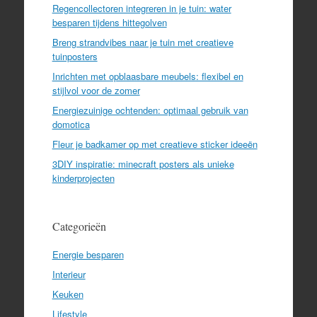
Regencollectoren integreren in je tuin: water
besparen tijdens hittegolven
Breng strandvibes naar je tuin met creatieve
tuinposters
Inrichten met opblaasbare meubels: flexibel en
stijlvol voor de zomer
Energiezuinige ochtenden: optimaal gebruik van
domotica
Fleur je badkamer op met creatieve sticker ideeën
3DIY inspiratie: minecraft posters als unieke
kinderprojecten
Categorieën
Energie besparen
Interieur
Keuken
Lifestyle