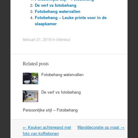
De verf vs fotobehang
Fotobehang watervallen
Fotobehang – Leuke prints voor in de
slaapkamer
februari 21, 2019
in
Interieur
.
Related posts
Fotobehang watervallen
De verf vs fotobehang
Persoonlijke stijl – Fotobehang
Post
←
Keuken achterwand met
Wanddecoratie op maat
→
navigation
foto van koffiebonen