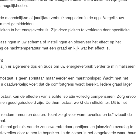
gsmogelijkheden.
 maandelijkse of jaarlijkse verbruiksrapporten in de app. Vergelijk uw
en met gemiddelden.
pieken in het energieverbruik. Zijn deze pieken te verklaren door specifieke
ssingen in uw schema of instellingen en observeer het effect op het
ag de nachttemperatuur met een graad en kijk wat het effect is.
nt
, zijn er algemene tips en trucs om uw energieverbruik verder te minimaliseren
ostaat is geen sprintaar, maar eerder een marathonloper. Wacht met het
u daadwerkelijk voelt dat de comfortgrens wordt bereikt. Iedere graad lager
taat kan de effecten van slechte isolatie volledig compenseren. Zorg ervoo
en goed geïsoleerd zijn. De thermostaat werkt dan efficiënter. Dit is het
 rondom ramen en deuren. Tocht zorgt voor warmteverlies en beïnvloedt de
aat.
ptimaal gebruik van de zonnewarmte door gordijnen en jaloezieën overdag te
teverlies door ramen te beperken. In de zomer is het omgekeerde waar: hou