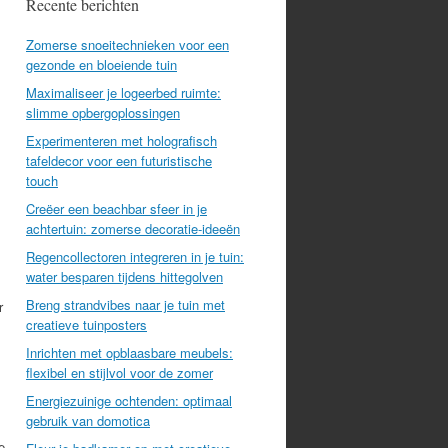
Recente berichten
Zomerse snoeitechnieken voor een
gezonde en bloeiende tuin
Maximaliseer je logeerbed ruimte:
slimme opbergoplossingen
Experimenteren met holografisch
tafeldecor voor een futuristische
touch
Creëer een beachbar sfeer in je
achtertuin: zomerse decoratie-ideeën
Regencollectoren integreren in je tuin:
water besparen tijdens hittegolven
Breng strandvibes naar je tuin met
r
creatieve tuinposters
Inrichten met opblaasbare meubels:
flexibel en stijlvol voor de zomer
Energiezuinige ochtenden: optimaal
gebruik van domotica
e