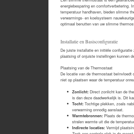
energiebesparing en comfortverbetering. In 
temperatuur handhaven, bieden slimme the
verwarmings- en koelsysteem nauwkeuriger e
optimaal benutten van uw slimme thermost
Installatie en Basisconfiguratie
De juiste installatie en initiële configura
plaatsing of onjuiste instellingen kunnen d
Plaatsing van de Thermostaat
De locatie van de thermostaat beïnvloedt 
niet op plaatsen waar de temperatuur onre
Zonlicht:
Direct zonlicht kan de t
is dan deze daadwerkelijk is. Dit k
Tocht:
Tochtige plekken, zoals nabi
verwarming onnodig aanslaat.
Warmtebronnen:
Plaats de thermos
stralen warmte uit die de temperat
Indirecte locaties:
Vermijd plaatsin
Zoek een centrale plek in de meest 