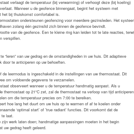
taat verlaagt de temperatuur (bij verwarming) of verhoogt deze (bij koeling)
 verlaat. Wanneer u de geofence binnengaat, begint het systeem met
het bij thuiskomst comfortabel is.
rmostaten ondersteunen geofencing voor meerdere gezinsleden. Het systee
ndhaven zolang één gezinslid zich binnen de geofence bevindt.
tte van de geofence. Een te kleine ring kan leiden tot te late reacties, terwi
n verspillen.
 te “leren” van uw gedrag en de omstandigheden in uw huis. Dit adaptieve
ik door te anticiperen op uw behoeften.
f de leermodus is ingeschakeld in de instellingen van uw thermostaat. Dit
twee om voldoende gegevens te verzamelen.
taat observeert wanneer u de temperatuur handmatig aanpast. Als u
e thermostaat op 21°C zet, zal de thermostaat na verloop van tijd anticiperen
elen om die temperatuur precies om 7:00 te bereiken.
ert hoe lang het duurt om uw huis op te warmen of af te koelen onder
aamde ‘optimal start’ of ’true radiant’ functies. Dit voorkomt dat de
te laat.
te zijn werk laten doen; handmatige aanpassingen moeten in het begin
at uw gedrag heeft geleerd.