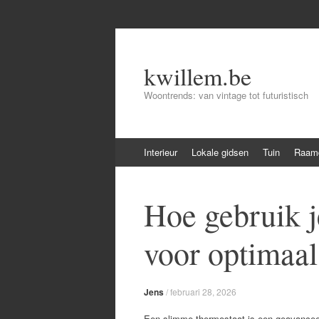
kwillem.be
Woontrends: van vintage tot futuristisch
Skip
Interieur
Lokale gidsen
Tuin
Raamd
to
content
Hoe gebruik j
voor optimaa
Jens
/
februari 28, 2026
Een slimme thermostaat is een geavanceer