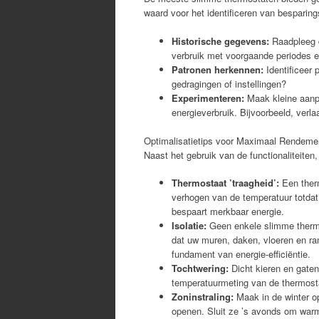
waard voor het identificeren van besparin
Historische gegevens:
Raadpleeg de
verbruik met voorgaande periodes 
Patronen herkennen:
Identificeer 
gedragingen of instellingen?
Experimenteren:
Maak kleine aanpa
energieverbruik. Bijvoorbeeld, verla
Optimalisatietips voor Maximaal Rendeme
Naast het gebruik van de functionaliteiten
Thermostaat ’traagheid’:
Een therm
verhogen van de temperatuur totdat 
bespaart merkbaar energie.
Isolatie:
Geen enkele slimme thermos
dat uw muren, daken, vloeren en ram
fundament van energie-efficiëntie.
Tochtwering:
Dicht kieren en gaten
temperatuurmeting van de thermost
Zoninstraling:
Maak in de winter o
openen. Sluit ze ’s avonds om warm