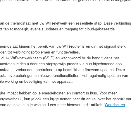
n van de thermostaat met uw WiFi-netwerk een essentiële stap. Deze verbinding
tablet mogelijk, evenals updates en toegang tot cloud-gebaseerde
hermostaat binnen het bereik van uw WiFi-router is en dat het signaal sterk
den tot verbindingsproblemen en functieverlies.
d uw WiFi-netwerknaam (SSID) en wachtwoord bij de hand tijdens het
mostaten leiden u door een stapsgewijs proces via hun bijbehorende app.
staat is verbonden, controleert u op beschikbare firmware-updates. Deze
statieverbeteringen en nieuwe functionaliteiten. Het regelmatig updaten van
ale werking en beveiliging van het apparaat.
jke impact hebben op je energiekosten en comfort in huis. Voor meer
ergieverbruik, kun je ook een kijkje nemen naar dit artikel over het gebruik va
van de isolatie in je woning. Lees meer hierover in dit artikel: “
Werfdoeken