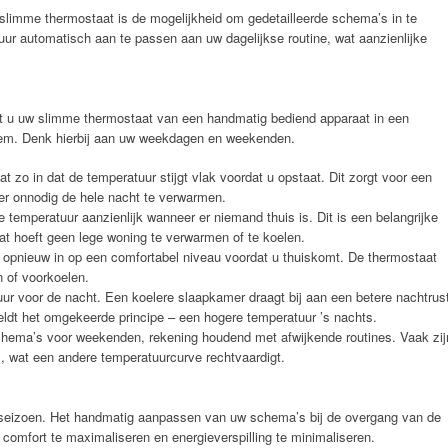
slimme thermostaat is de mogelijkheid om gedetailleerde schema’s in te
atuur automatisch aan te passen aan uw dagelijkse routine, wat aanzienlijke
t u uw slimme thermostaat van een handmatig bediend apparaat in een
em. Denk hierbij aan uw weekdagen en weekenden.
t zo in dat de temperatuur stijgt vlak voordat u opstaat. Dit zorgt voor een
er onnodig de hele nacht te verwarmen.
 temperatuur aanzienlijk wanneer er niemand thuis is. Dit is een belangrijke
t hoeft geen lege woning te verwarmen of te koelen.
 opnieuw in op een comfortabel niveau voordat u thuiskomt. De thermostaat
 of voorkoelen.
ur voor de nacht. Een koelere slaapkamer draagt bij aan een betere nachtrus
eldt het omgekeerde principe – een hogere temperatuur ’s nachts.
hema’s voor weekenden, rekening houdend met afwijkende routines. Vaak zij
, wat een andere temperatuurcurve rechtvaardigt.
r seizoen. Het handmatig aanpassen van uw schema’s bij de overgang van de
 comfort te maximaliseren en energieverspilling te minimaliseren.