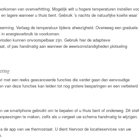
orkomen van oververhitting. Mogelijk wilt u hogere temperaturen instellen vo
 en lagere wanneer u thuis bent. Gebruik ’s nachts de natuurlijke koelte waar
arming. Verlaag de temperatuur tijdens afwezigheid. Overweeg een graduele
in energieverbruik te voorkomen.
ioden kunnen onvoorspelbaar zijn. Gebruik hier de adaptieve
aat, of pas handmatig aan wanneer de weersomstandigheden plotseling
ering
st met een reeks geavanceerde functies die verder gaan dan eenvoudige
en van deze functies kan leiden tot nog grotere besparingen en een verbeterd
an uw smartphone gebruikt om te bepalen of u thuis bent of onderweg. Dit stel
anpassingen te maken, zelfs als u vergeet uw schema handmatig te wijzigen.
a de app van uw thermostaat. U dient hiervoor de locatieservices van uw
p.