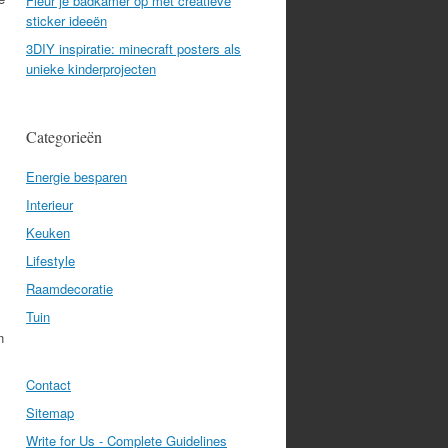
Fleur je badkamer op met creatieve
sticker ideeën
3DIY inspiratie: minecraft posters als
unieke kinderprojecten
Categorieën
Energie besparen
Interieur
Keuken
Lifestyle
Raamdecoratie
Tuin
n
Contact
Sitemap
Write for Us - Complete Guidelines