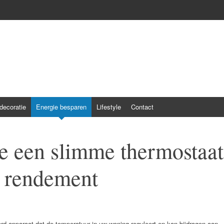
ecoratie
Energie besparen
Lifestyle
Contact
e een slimme thermostaat
l rendement
d apparaat dat de temperatuur in uw woning reguleert en kan bijdragen aan