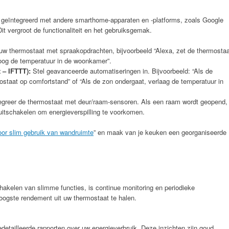
geïntegreerd met andere smarthome-apparaten en -platforms, zoals Google
 vergroot de functionaliteit en het gebruiksgemak.
 thermostaat met spraakopdrachten, bijvoorbeeld “Alexa, zet de thermostaa
oog de temperatuur in de woonkamer”.
 – IFTTT):
Stel geavanceerde automatiseringen in. Bijvoorbeeld: “Als de
staat op comfortstand” of “Als de zon ondergaat, verlaag de temperatuur in
egreer de thermostaat met deur/raam-sensoren. Als een raam wordt geopend,
itschakelen om energieverspilling te voorkomen.
oor slim gebruik van wandruimte
” en maak van je keuken een georganiseerde
schakelen van slimme functies, is continue monitoring en periodieke
hoogste rendement uit uw thermostaat te halen.
tailleerde rapporten over uw energieverbruik. Deze inzichten zijn goud