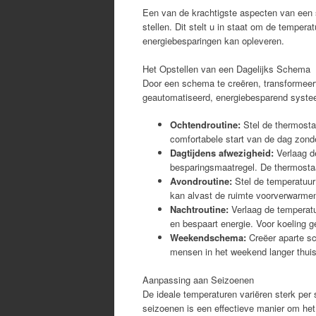
Een van de krachtigste aspecten van een 
stellen. Dit stelt u in staat om de temper
energiebesparingen kan opleveren.
Het Opstellen van een Dagelijks Schema
Door een schema te creëren, transformeer
geautomatiseerd, energiebesparend syste
Ochtendroutine:
Stel de thermostaa
comfortabele start van de dag zond
Dagtijdens afwezigheid:
Verlaag de
besparingsmaatregel. De thermostaa
Avondroutine:
Stel de temperatuur
kan alvast de ruimte voorverwarmen
Nachtroutine:
Verlaag de temperatu
en bespaart energie. Voor koeling g
Weekendschema:
Creëer aparte sc
mensen in het weekend langer thuis
Aanpassing aan Seizoenen
De ideale temperaturen variëren sterk pe
seizoenen is een effectieve manier om het