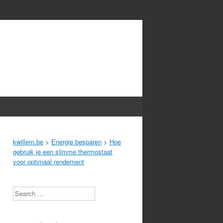
kwillem.be
>
Energie besparen
>
Hoe
gebruik je een slimme thermostaat
voor optimaal rendement
Search