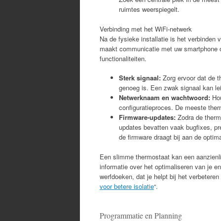
ruimtes weerspiegelt.
Verbinding met het WiFi-netwerk
Na de fysieke installatie is het verbinde
maakt communicatie met uw smartphone of 
functionaliteiten.
Sterk signaal:
Zorg ervoor dat de t
genoeg is. Een zwak signaal kan lei
Netwerknaam en wachtwoord:
Hou
configuratieproces. De meeste ther
Firmware-updates:
Zodra de thermo
updates bevatten vaak bugfixes, pre
de firmware draagt bij aan de optim
Een slimme thermostaat kan een aanzienli
informatie over het optimaliseren van je en
werfdoeken, dat je helpt bij het verbeteren 
voor betere isolatie
“.
Programmatie en Planning