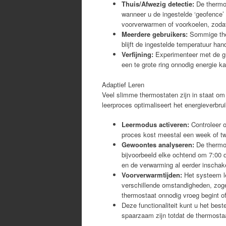
Thuis/Afwezig detectie:
De thermos
wanneer u de ingestelde ‘geofence’
voorverwarmen of voorkoelen, zodat 
Meerdere gebruikers:
Sommige the
blijft de ingestelde temperatuur ha
Verfijning:
Experimenteer met de groo
een te grote ring onnodig energie ka
Adaptief Leren
Veel slimme thermostaten zijn in staat om
leerproces optimaliseert het energieverbru
Leermodus activeren:
Controleer o
proces kost meestal een week of 
Gewoontes analyseren:
De thermos
bijvoorbeeld elke ochtend om 7:00 d
en de verwarming al eerder inschak
Voorverwarmtijden:
Het systeem le
verschillende omstandigheden, zogen
thermostaat onnodig vroeg begint of 
Deze functionaliteit kunt u het bes
spaarzaam zijn totdat de thermosta