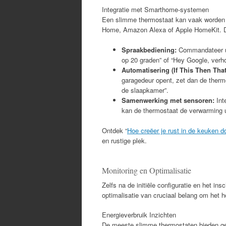
Integratie met Smarthome-systemen
Een slimme thermostaat kan vaak worden 
Home, Amazon Alexa of Apple HomeKit. Dit
Spraakbediening:
Commandateer uw
op 20 graden” of “Hey Google, verh
Automatisering (If This Then That
garagedeur opent, zet dan de thermo
de slaapkamer”.
Samenwerking met sensoren:
Int
kan de thermostaat de verwarming u
Ontdek “
Hoe creëer je rust in de keuken d
en rustige plek.
Monitoring en Optimalisatie
Zelfs na de initiële configuratie en het in
optimalisatie van cruciaal belang om het 
Energieverbruik Inzichten
De meeste slimme thermostaten bieden gede