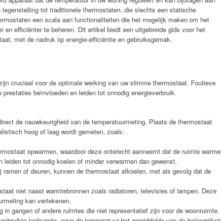
tegenstelling tot traditionele thermostaten, die slechts een statische
rmostaten een scala aan functionaliteiten die het mogelijk maken om het
n efficiënter te beheren. Dit artikel biedt een uitgebreide gids voor het
aat, met de nadruk op energie-efficiëntie en gebruiksgemak.
tie zijn cruciaal voor de optimale werking van uw slimme thermostaat. Foutieve
e prestaties beïnvloeden en leiden tot onnodig energieverbruik.
direct de nauwkeurigheid van de temperatuurmeting. Plaats de thermostaat
alistisch hoog of laag wordt gemeten, zoals:
hermostaat opwarmen, waardoor deze onterecht aanneemt dat de ruimte warme
an leiden tot onnodig koelen of minder verwarmen dan gewenst.
j ramen of deuren, kunnen de thermostaat afkoelen, met als gevolg dat de
taat niet naast warmtebronnen zoals radiatoren, televisies of lampen. Deze
uurmeting kan vertekenen.
g in gangen of andere ruimtes die niet representatief zijn voor de woonruimte.
gebruikte leefruimte, waar de temperatuur het gemiddelde van de belangrijkst